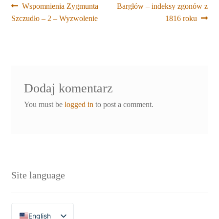
Nawigacja
Poprzedni
Next
Wspomnienia Zygmunta
Bargłów – indeksy zgonów z
wpis:
post:
Szczudło – 2 – Wyzwolenie
1816 roku
wpisu
Dodaj komentarz
You must be
logged in
to post a comment.
Site language
English