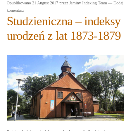
Opublikowano
21 August 2017
przez
Jaminy Indexing Team
—
Dodaj
Expand
Blogs
komentarz
child
Studzieniczna – indeksy
menu
Plan na lata 2020-2021
urodzeń z lat 1873-1879
Expand
About us
child
menu
Expand
Association
child
menu
Expand
Publications
child
menu
Expand
Sklep
child
menu
Expand
Resources
child
menu