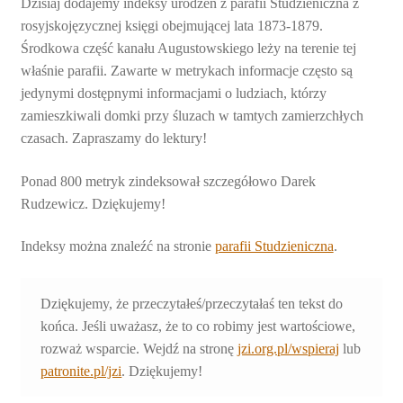
Dzisiaj dodajemy indeksy urodzeń z parafii Studzieniczna z
rosyjskojęzycznej księgi obejmującej lata 1873-1879.
Środkowa część kanału Augustowskiego leży na terenie tej
właśnie parafii. Zawarte w metrykach informacje często są
jedynymi dostępnymi informacjami o ludziach, którzy
zamieszkiwali domki przy śluzach w tamtych zamierzchłych
czasach. Zapraszamy do lektury!
Ponad 800 metryk zindeksował szczegółowo Darek
Rudzewicz. Dziękujemy!
Indeksy można znaleźć na stronie
parafii Studzieniczna
.
Dziękujemy, że przeczytałeś/przeczytałaś ten tekst do
końca. Jeśli uważasz, że to co robimy jest wartościowe,
rozważ wsparcie. Wejdź na stronę
jzi.org.pl/wspieraj
lub
patronite.pl/jzi
. Dziękujemy!