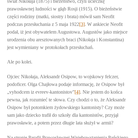
świat Nikołaja (1875) i bieżeństwo, czyli ucieczkę
prawosławnej ludności w głąb Rosji (1915). O bieżeństwie
części rodziny (matki, siostry i brata) mówił sam Neofit
podczas przesłuchania z 5 maja 1922
[3]
. W ankiecie Neofit
podał, iż jest obywatelem Augustowa. Augustów jako miejsce
urodzenia obu aresztowanych braci (Nikołaja i Konstantina)
jest wymieniany w protokołach przesłuchań.
Ale po kolei.
Ojciec Nikołaja, Aleksandr Osipow, to wojskowy felczer,
podoficer. Olga Chajłowa podaje informację, że Osipow był
„vyhodcem iz evreev-kantonistov”
[4]
. Nie jestem do końca
pewna, jak rozumieć te słowa. Czy chodzi o to, że Aleksandr
Osipow był potomkiem żydowskiego kantonisty? Czy może
sam jako dziecko trafił do szkoły dla kantonistów, przyjął
prawosławie, a potem przez długie lata służył w armii?
Na stronie Parafii Prawosławnej Wniebowstąpienia Pańskiego