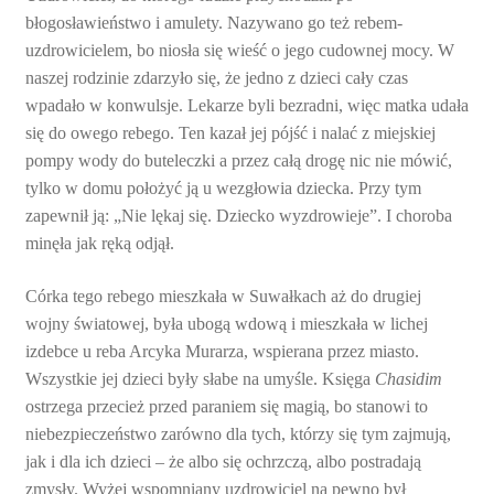
błogosławieństwo i amulety. Nazywano go też rebem-
uzdrowicielem, bo niosła się wieść o jego cudownej mocy. W
naszej rodzinie zdarzyło się, że jedno z dzieci cały czas
wpadało w konwulsje. Lekarze byli bezradni, więc matka udała
się do owego rebego. Ten kazał jej pójść i nalać z miejskiej
pompy wody do buteleczki a przez całą drogę nic nie mówić,
tylko w domu położyć ją u wezgłowia dziecka. Przy tym
zapewnił ją: „Nie lękaj się. Dziecko wyzdrowieje”. I choroba
minęła jak ręką odjął.
Córka tego rebego mieszkała w Suwałkach aż do drugiej
wojny światowej, była ubogą wdową i mieszkała w lichej
izdebce u reba Arcyka Murarza, wspierana przez miasto.
Wszystkie jej dzieci były słabe na umyśle. Księga
Chasidim
ostrzega przecież przed paraniem się magią, bo stanowi to
niebezpieczeństwo zarówno dla tych, którzy się tym zajmują,
jak i dla ich dzieci – że albo się ochrzczą, albo postradają
zmysły. Wyżej wspomniany uzdrowiciel na pewno był