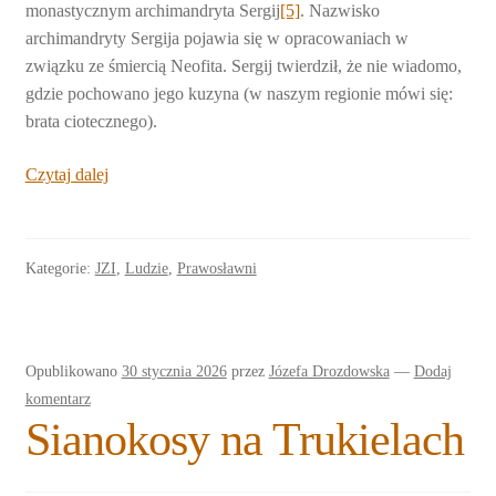
monastycznym archimandryta Sergij
[5]
. Nazwisko
archimandryty Sergija pojawia się w opracowaniach w
związku ze śmiercią Neofita. Sergij twierdził, że nie wiadomo,
gdzie pochowano jego kuzyna (w naszym regionie mówi się:
brata ciotecznego).
Święty
Czytaj dalej
z
Augustowa
Kategorie:
JZI
,
Ludzie
,
Prawosławni
Opublikowano
30 stycznia 2026
przez
Józefa Drozdowska
—
Dodaj
komentarz
Sianokosy na Trukielach