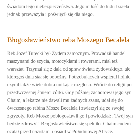
świadom tego niebezpieczeństwa. Jego miłość do ludu Izraela
jednak przeważyła i poświęcił się dla niego.
Błogosławieństwo reba Moszego Becalela
Reb Jozef Turecki był Żydem zamożnym. Prowadził handel
maszynami do szycia, motocyklami i rowerami, miał też
warsztat. Trzymał się z dala od spraw świata żydowskiego, ale
któregoś dnia stał się pobożny. Potrzebujących wspierał hojnie,
czynił także wiele dobra unikając rozgłosu. Wrócił do religii po
przedwczesnej śmierci córki. Gdy później zachorował jego syn
Chaim, a lekarze nie dawali mu żadnych szans, udał się do
ówczesnego rabina Mosze Becalela i zwierzył się ze swojej
zgryzoty. Reb Mosze pobłogosławił go i powiedział: „Twój syn
będzie zdrowy”. Błogosławieństwo się spełniło. Chaim cudem
ocalał przed nazistami i osiadł w Południowej Afryce.