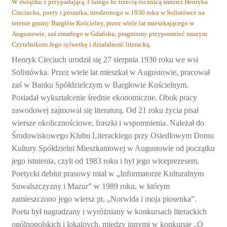
W związku z przypadającą 3 lutego br. trzecią rocznicą śmierci Henryka
Cieciucha, poety i prozaika, urodzonego w 1930 roku w Solistówce na
terenie gminy Bargłów Kościelny, przez wiele lat mieszkającego w
Augustowie, zaś zmarłego w Gdańsku, pragniemy przypomnieć naszym
Czytelnikom Jego sylwetkę i działalność literacką.
Henryk Cieciuch urodził się 27 sierpnia 1930 roku we wsi
Solistówka. Przez wiele lat mieszkał w Augustowie, pracował
zaś w Banku Spółdzielczym w Bargłowie Kościelnym.
Posiadał wykształcenie średnie ekonomiczne. Obok pracy
zawodowej zajmował się literaturą. Od 21 roku życia pisał
wiersze okolicznościowe, fraszki i wspomnienia. Należał do
Środowiskowego Klubu Literackiego przy Osiedlowym Domu
Kultury Spółdzielni Mieszkaniowej w Augustowie od początku
jego istnienia, czyli od 1983 roku i był jego wiceprezesem.
Poetycki debiut prasowy miał w „Informatorze Kulturalnym
Suwalszczyzny i Mazur” w 1989 roku, w którym
zamieszczono jego wiersz pt. „Norwida i moja piosenka”.
Poeta był nagradzany i wyróżniany w konkursach literackich
ogólnopolskich i lokalnych, między innymi w konkursie „O