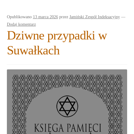
Rozwiń
Blogi
menu
Opublikowano
13 marca 2026
przez
Jamiński Zespół Indeksacyjny
—
potomne
Plan na lata 2020-2021
Dodaj komentarz
Dziwne przypadki w
Rozwiń
O nas
menu
Suwałkach
potomne
Rozwiń
Stowarzyszenie
menu
potomne
Rozwiń
Publikacje
menu
potomne
Rozwiń
Sklep
menu
potomne
Rozwiń
Pomoce
menu
potomne