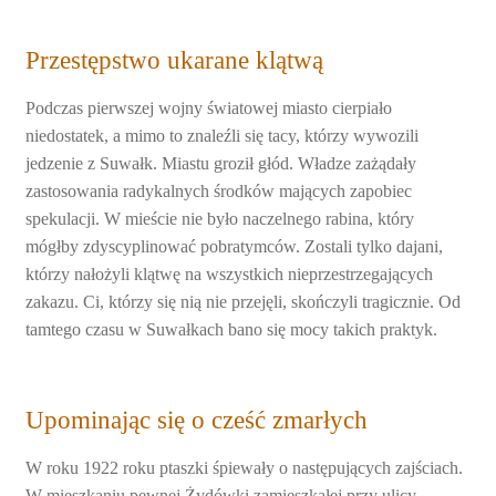
Przestępstwo ukarane klątwą
Podczas pierwszej wojny światowej miasto cierpiało
niedostatek, a mimo to znaleźli się tacy, którzy wywozili
jedzenie z Suwałk. Miastu groził głód. Władze zażądały
zastosowania radykalnych środków mających zapobiec
spekulacji. W mieście nie było naczelnego rabina, który
mógłby zdyscyplinować pobratymców. Zostali tylko dajani,
którzy nałożyli klątwę na wszystkich nieprzestrzegających
zakazu. Ci, którzy się nią nie przejęli, skończyli tragicznie. Od
tamtego czasu w Suwałkach bano się mocy takich praktyk.
Upominając się o cześć zmarłych
W roku 1922 roku ptaszki śpiewały o następujących zajściach.
W mieszkaniu pewnej Żydówki zamieszkałej przy ulicy