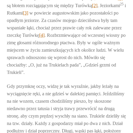
25
są błotem rozciągającym się między Turówką
[2]
, Jeziorkami
i
Rutkami
[3]
w powiecie augustowskim jako pozostałości po
opadłym jeziorze. Za czasów mojego dzieciństwa były tam
wspaniałe łąki, chociaż przez prawie cały rok zalewane przez
rzeczkę Turówkę
[4]
. Rozbrzmiewające od wczesnej wiosny po
zimę głosami różnorodnego ptactwa. Były w ogóle ważnym
miejscem w życiu zamieszkujących ich okolice ludzi. W wielu
sprawach odnoszono się wprost do nich. Mówiło się
chociażby: „O, już na Trukielach padaˮ, „Gdzieś grzmi od
Trukieliˮ.
Gdy przymknę oczy, widzę je tak wyraźnie, jakby leżały na
wyciągnięcie ręki, a nie gdzieś w dalekiej pamięci. Jeździliśmy
na nie wozem, czasem chodziliśmy pieszo, by skoszone
niedawno przez tatusia i stryja trawy przewrócić na drugą
stronę, aby czym prędzej wyschły na siano. Trukiele dzieliły się
na tzw. działy. Każdy z gospodarzy miał po dwa z nich. Dział
podłużny i dział poprzeczny. Długi, wąski pas łąki, położony