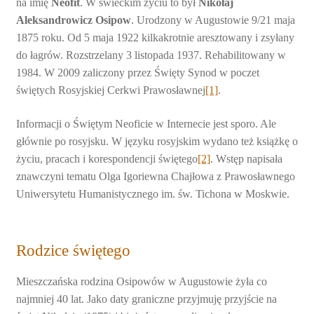
na imię
Neofit
. W świeckim życiu to był
Nikołaj
Aleksandrowicz Osipow
. Urodzony w Augustowie 9/21 maja
1875 roku. Od 5 maja 1922 kilkakrotnie aresztowany i zsyłany
do łagrów. Rozstrzelany 3 listopada 1937. Rehabilitowany w
1984. W 2009 zaliczony przez Święty Synod w poczet
świętych Rosyjskiej Cerkwi Prawosławnej
[1]
.
Informacji o Świętym Neoficie w Internecie jest sporo. Ale
głównie po rosyjsku. W języku rosyjskim wydano też książkę o
życiu, pracach i korespondencji świętego
[2]
. Wstęp napisała
znawczyni tematu Olga Igoriewna Chajłowa z Prawosławnego
Uniwersytetu Humanistycznego im. św. Tichona w Moskwie.
Rodzice świętego
Mieszczańska rodzina Osipowów w Augustowie żyła co
najmniej 40 lat. Jako daty graniczne przyjmuję przyjście na