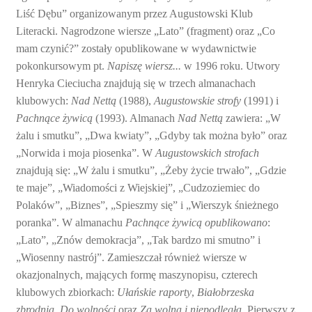
Liść Dębu” organizowanym przez Augustowski Klub
Literacki. Nagrodzone wiersze „Lato” (fragment) oraz „Co
mam czynić?” zostały opublikowane w wydawnictwie
pokonkursowym pt.
Napiszę wiersz...
w 1996 roku. Utwory
Henryka Cieciucha znajdują się w trzech almanachach
klubowych:
Nad Nettą
(1988),
Augustowskie strofy
(1991) i
Pachnące żywicą
(1993). Almanach
Nad Nettą
zawiera: „W
żalu i smutku”, „Dwa kwiaty”, „Gdyby tak można było” oraz
„Norwida i moja piosenka”. W
Augustowskich strofach
znajdują się: „W żalu i smutku”, „Żeby życie trwało”, „Gdzie
te maje”, „Wiadomości z Wiejskiej”, „Cudzoziemiec do
Polaków”, „Biznes”, „Spieszmy się” i „Wierszyk śnieżnego
poranka”. W almanachu
Pachnące żywicą opublikowano
:
„Lato”, „Znów demokracja”, „Tak bardzo mi smutno” i
„Wiosenny nastrój”. Zamieszczał również wiersze w
okazjonalnych, mających formę maszynopisu, czterech
klubowych zbiorkach:
Ułańskie raporty
,
Białobrzeska
zbrodnia
,
Do wolności
oraz
Za wolną i
niepodległą
. Pierwszy z