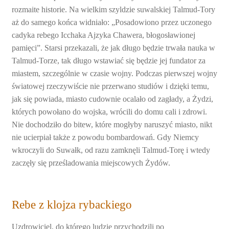
rozmaite historie. Na wielkim szyldzie suwalskiej Talmud-Tory
aż do samego końca widniało: „Posadowiono przez uczonego
cadyka rebego Icchaka Ajzyka Chawera, błogosławionej
pamięci”. Starsi przekazali, że jak długo będzie trwała nauka w
Talmud-Torze, tak długo wstawiać się będzie jej fundator za
miastem, szczególnie w czasie wojny. Podczas pierwszej wojny
światowej rzeczywiście nie przerwano studiów i dzięki temu,
jak się powiada, miasto cudownie ocalało od zagłady, a Żydzi,
których powołano do wojska, wrócili do domu cali i zdrowi.
Nie dochodziło do bitew, które mogłyby naruszyć miasto, nikt
nie ucierpiał także z powodu bombardowań. Gdy Niemcy
wkroczyli do Suwałk, od razu zamknęli Talmud-Torę i wtedy
zaczęły się prześladowania miejscowych Żydów.
Rebe z klojza rybackiego
Uzdrowiciel, do którego ludzie przychodzili po