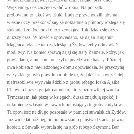
Więziennej, coś zaczęło walić w okna. Na początku
próbowano to jakoś wyjaśnić. Ludzie przychodzili, aby na
własne oczy przekonać się, że dokładnie o północy rozlega się
stukanie i że dochodzi ono z zewnątrz. Tak działo się przez
dłuższy czas. W mieście opowiadano, że dajan Binjamin
Magenca udał się tam z dziesiątką Żydów, żeby odmawiać
modlitwy. Na koniec sprawą zajął się stary Zalmele, który, jak
powiadano, amuletami uciszył te przedziwne hałasy. Później
owa kobieta z nawiedzonego domu opowiadała, że przyczyną
wszystkiego było prawdopodobnie to, że jakiś czas wcześniej
niefrasobliwie wyrwała źdźbło z grobu rebego Icaka Ajzika
Chawera i użyła go jako amuletu, który uzdrowił jej wnuka.
Tymczasem, jak piszą w księgach, dusze znajdują spokój i
odkupienie właśnie w trawach porastających groby cadyków.
Ta opowieść na długo pozostała w pamięci suwalskich Żydów.
Już wiele lat później, bo po powstaniu państwa Izraela, pewna
kobieta z Suwałk wybrała się na grób rebego Szymona Bar