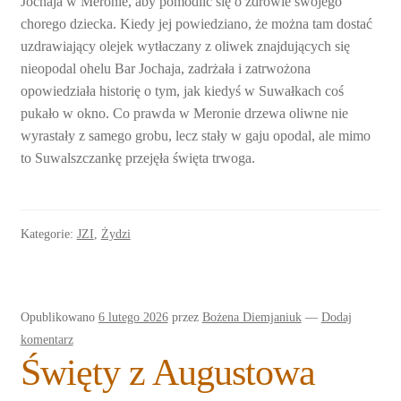
Jochaja w Meronie, aby pomodlić się o zdrowie swojego
chorego dziecka. Kiedy jej powiedziano, że można tam dostać
uzdrawiający olejek wytłaczany z oliwek znajdujących się
nieopodal ohelu Bar Jochaja, zadrżała i zatrwożona
opowiedziała historię o tym, jak kiedyś w Suwałkach coś
pukało w okno. Co prawda w Meronie drzewa oliwne nie
wyrastały z samego grobu, lecz stały w gaju opodal, ale mimo
to Suwalszczankę przejęła święta trwoga.
Kategorie:
JZI
,
Żydzi
Opublikowano
6 lutego 2026
przez
Bożena Diemjaniuk
—
Dodaj
komentarz
Święty z Augustowa