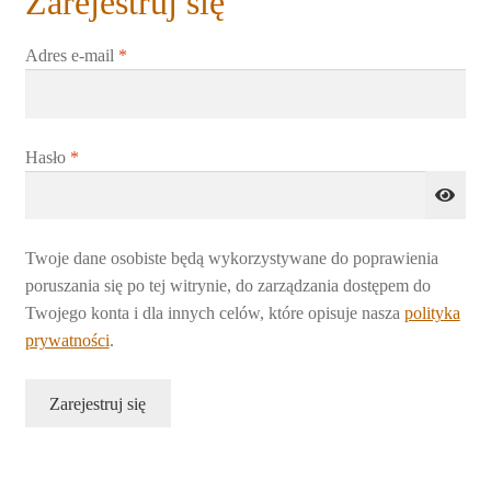
Zarejestruj się
Koszyk
Wymagane
Adres e-mail
*
Moje konto
Zamówienie
Wymagane
Hasło
*
Produkty
Rozwiń
Pomoce
menu
Twoje dane osobiste będą wykorzystywane do poprawienia
potomne
poruszania się po tej witrynie, do zarządzania dostępem do
Twojego konta i dla innych celów, które opisuje nasza
polityka
prywatności
.
Zarejestruj się