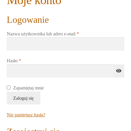
Moje konto
Rozwiń
Blogi
menu
Logowanie
potomne
Plan na lata 2020-2021
Wymagane
Nazwa użytkownika lub adres e-mail
*
Rozwiń
O nas
menu
potomne
Rozwiń
Stowarzyszenie
menu
Wymagane
Hasło
*
potomne
Rozwiń
Publikacje
menu
potomne
Rozwiń
Sklep
Zapamiętaj mnie
menu
Zaloguj się
potomne
Zindeksowane cmentarze
Nie pamiętasz hasła?
Regulamin