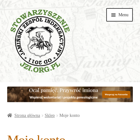
Przejdź
Przejdź
Menu
do
do
nawigacji
treści
Wspieraj
Parafie
Artykuły
Strona główna
Sklep
Moje konto
Galerie