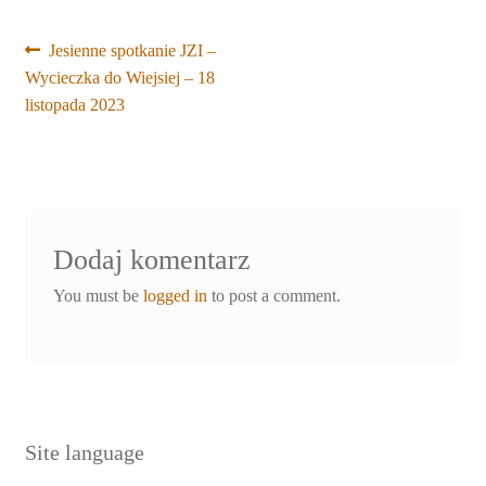
Nawigacja
Poprzedni
Jesienne spotkanie JZI –
wpis:
Wycieczka do Wiejsiej – 18
wpisu
listopada 2023
Dodaj komentarz
You must be
logged in
to post a comment.
Site language