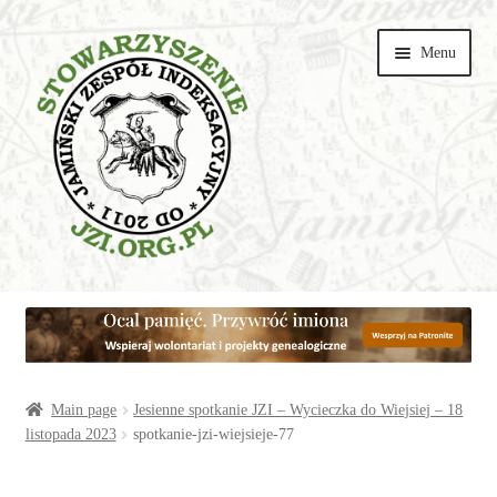
Przejdź
Przejdź
Menu
do
do
nawigacji
treści
Wspieraj
Parishes
Articles
Main page
Jesienne spotkanie JZI – Wycieczka do Wiejsiej – 18
listopada 2023
spotkanie-jzi-wiejsieje-77
Galeries