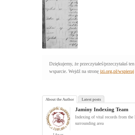
Dziękujemy, że przeczytałeś/przeczytałaś ten
wsparcie. Wejdź na stronę
jzi.org.pl/wspieraj
About the Author
Latest posts
Jaminy Indexing Team
Indexing of vital records from th
surrounding area
Like us