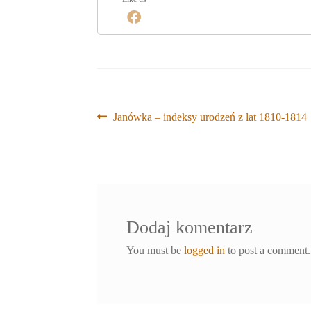
Nawigacja
Poprzedni
Janówka – indeksy urodzeń z lat 1810-1814
wpis:
wpisu
Dodaj komentarz
You must be
logged in
to post a comment.