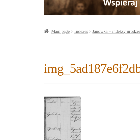
a
o
t
r
o
e
e
k
r
Main page
Indexes
Janówka – indeksy urodzeń
img_5ad187e6f2d