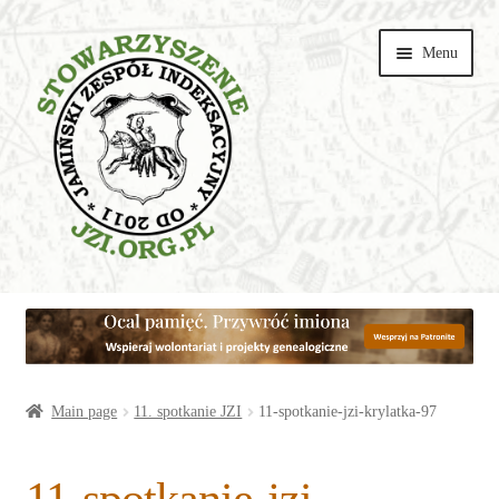
Przejdź
Przejdź
Menu
do
do
nawigacji
treści
Wspieraj
Parishes
Articles
Main page
11. spotkanie JZI
11-spotkanie-jzi-krylatka-97
Galeries