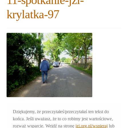
11-spotkanie-jzi-
Expand
Blogs
krylatka-97
child
menu
Plan na lata 2020-2021
Expand
About us
child
menu
Expand
Association
child
menu
Expand
Publications
child
menu
Expand
Sklep
child
menu
Expand
Resources
child
menu
Dziękujemy, że przeczytałeś/przeczytałaś ten tekst do
końca. Jeśli uważasz, że to co robimy jest wartościowe,
rozważ wsparcie. Wejdź na stronę
jzi.org.pl/wspieraj
lub