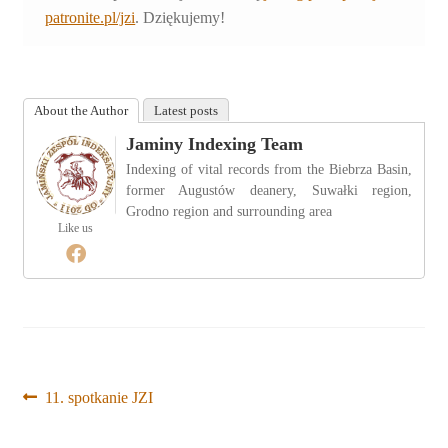
patronite.pl/jzi
. Dziękujemy!
About the Author
Latest posts
Jaminy Indexing Team
Indexing of vital records from the Biebrza Basin,
former Augustów deanery, Suwałki region,
Grodno region and surrounding area
Like us
Nawigacja
Poprzedni
11. spotkanie JZI
wpis:
wpisu