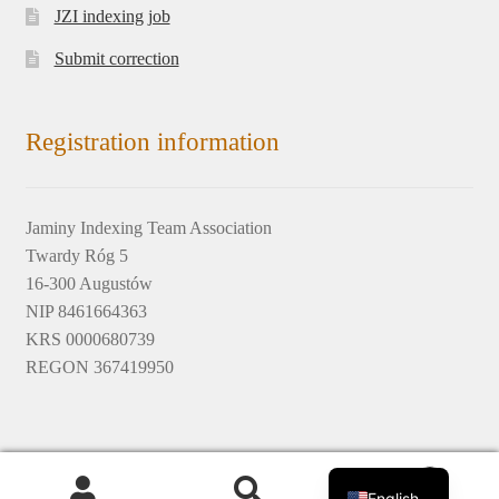
JZI indexing job
Submit correction
Registration information
Jaminy Indexing Team Association
Twardy Róg 5
16-300 Augustów
NIP 8461664363
KRS 0000680739
REGON 367419950
Polski
© 2017-2020 by Jamiński Zespół Indeksacyjny © design by
0
English