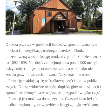
Dłuższa przerwa w publikacji indeksów spowodowana była
indeksacją i weryfikacją trudnego materiału. Chodzi o
prezentowaną właśnie księgę urodzeń z parafii Studzieniczna z
lat 1892-1898. Nie dość, że obejmuje ona ponad 900 metryk, to
księga miejscami jest mocno zniszczona, a w dodatku nie
została prawidłowo zeskanowana. Na skanach utracono
informację znajdującą się w środkowej części kart, w pobliżu
zszycia. Nie są widoczne niektóre dopiski, głównie o ślubach i
zgonach urodzonych, a w większości przypadków tylko część
informacji jest możliwa do odczytania. Czasami skan był tak
niedbale wykonany, że w grzbiecie księgi zginęła część samej