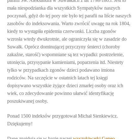
parafii Św. Aleksandra w Suwałkach z lat 1798-1805. Jest to
mała niespodzianka dla wszystkich Sympatyków naszych
poczynań, gdyż do tej pory nie było tej parafii na liście naszych
zasobów do indeksowania. Warto zwrócić uwagę na rok 1804,
kiedy to wystąpiła epidemia czerwonki. Liczba zgonów
wzrosła wtedy dwukrotnie, ale ograniczyła się w zasadzie do
Suwałk. Oprócz dominującej przyczyny śmierci (choroby
zakaźne, starość) wspomniane są tez wypadki: postrzelenie,
utonięcia, przysypanie kamieniami, poparzenia itd. Niestety
tylko w przypadkach zgonów dzieci podawano imiona
rodziców. Na szczęście w ostatnich latach tej księgi
dopisywano wszystkie żyjące dzieci zmarłej osoby oraz ich
wiek, co zdecydowanie powinno ułatwić identyfikację
poszukiwanej osoby.
Ponad 1500 indeksów przygotował Michał Sienkiewicz.
Dziękujemy!
Dane znajdują sie w bazie naszej
wyszukiwarki Geneo
.