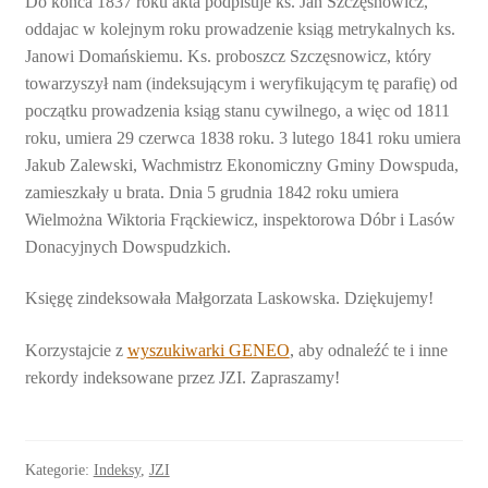
Do końca 1837 roku akta podpisuje ks. Jan Szczęsnowicz,
oddajac w kolejnym roku prowadzenie ksiąg metrykalnych ks.
Janowi Domańskiemu. Ks. proboszcz Szczęsnowicz, który
towarzyszył nam (indeksującym i weryfikującym tę parafię) od
początku prowadzenia ksiąg stanu cywilnego, a więc od 1811
roku, umiera 29 czerwca 1838 roku. 3 lutego 1841 roku umiera
Jakub Zalewski, Wachmistrz Ekonomiczny Gminy Dowspuda,
zamieszkały u brata. Dnia 5 grudnia 1842 roku umiera
Wielmożna Wiktoria Frąckiewicz, inspektorowa Dóbr i Lasów
Donacyjnych Dowspudzkich.
Księgę zindeksowała Małgorzata Laskowska. Dziękujemy!
Korzystajcie z
wyszukiwarki GENEO
, aby odnaleźć te i inne
rekordy indeksowane przez JZI. Zapraszamy!
Kategorie:
Indeksy
,
JZI