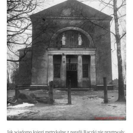
Jak wiadomo księgi metrykalne z parafii Raczki nie przetrwały.