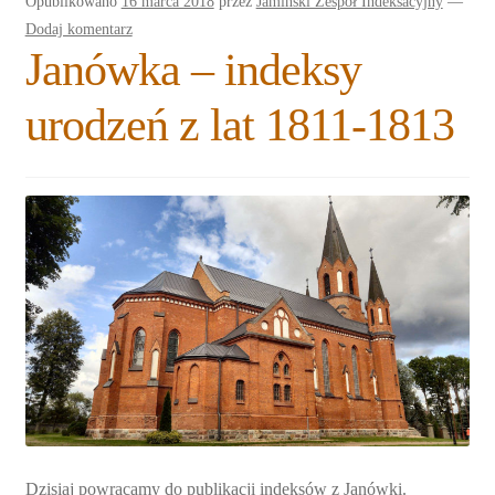
Opublikowano
16 marca 2018
przez
Jamiński Zespół Indeksacyjny
—
Dodaj komentarz
Janówka – indeksy
urodzeń z lat 1811-1813
Dzisiaj powracamy do publikacji indeksów z Janówki.