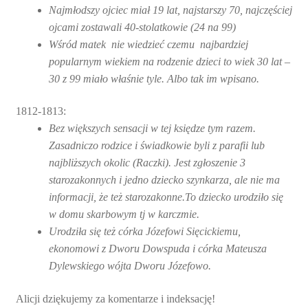
Najmłodszy ojciec miał 19 lat, najstarszy 70, najczęściej
ojcami zostawali 40-stolatkowie (24 na 99)
Wśród matek nie wiedzieć czemu najbardziej
popularnym wiekiem na rodzenie dzieci to wiek 30 lat –
30 z 99 miało właśnie tyle. Albo tak im wpisano.
1812-1813:
Bez większych sensacji w tej księdze tym razem.
Zasadniczo rodzice i świadkowie byli z parafii lub
najbliższych okolic (Raczki). Jest zgłoszenie 3
starozakonnych i jedno dziecko szynkarza, ale nie ma
informacji, że też starozakonne.To dziecko urodziło się
w domu skarbowym tj w karczmie.
Urodziła się też córka Józefowi Sięcickiemu,
ekonomowi z Dworu Dowspuda i córka Mateusza
Dylewskiego wójta Dworu Józefowo.
Alicji dziękujemy za komentarze i indeksację!