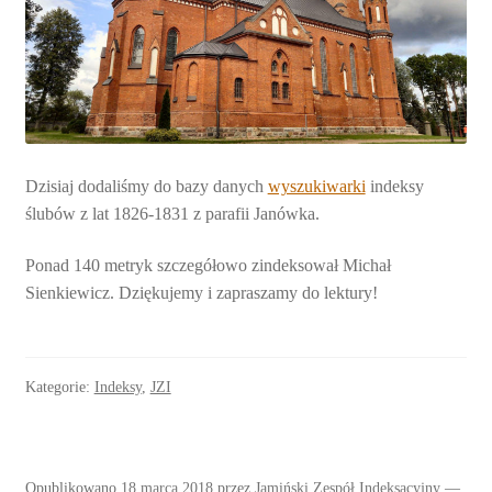
Dzisiaj dodaliśmy do bazy danych
wyszukiwarki
indeksy
ślubów z lat 1826-1831 z parafii Janówka.
Ponad 140 metryk szczegółowo zindeksował Michał
Sienkiewicz. Dziękujemy i zapraszamy do lektury!
Kategorie:
Indeksy
,
JZI
Opublikowano
18 marca 2018
przez
Jamiński Zespół Indeksacyjny
—