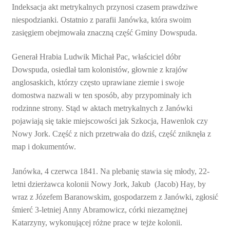
Indeksacja akt metrykalnych przynosi czasem prawdziwe
niespodzianki. Ostatnio z parafii Janówka, która swoim
zasięgiem obejmowała znaczną część Gminy Dowspuda.
Generał Hrabia Ludwik Michał Pac, właściciel dóbr
Dowspuda, osiedlał tam kolonistów, głownie z krajów
anglosaskich, którzy często uprawiane ziemie i swoje
domostwa nazwali w ten sposób, aby przypominały ich
rodzinne strony. Stąd w aktach metrykalnych z Janówki
pojawiają się takie miejscowości jak Szkocja, Hawenlok czy
Nowy Jork. Część z nich przetrwała do dziś, część zniknęła z
map i dokumentów.
Janówka, 4 czerwca 1841. Na plebanię stawia się młody, 22-
letni dzierżawca kolonii Nowy Jork, Jakub (Jacob) Hay, by
wraz z Józefem Baranowskim, gospodarzem z Janówki, zgłosić
śmierć 3-letniej Anny Abramowicz, córki niezamężnej
Katarzyny, wykonującej różne prace w tejże kolonii.