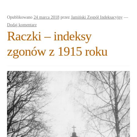
Rozwiń
Blogi
menu
Opublikowano
24 marca 2018
przez
Jamiński Zespół Indeksacyjny
—
potomne
Plan na lata 2020-2021
Dodaj komentarz
Raczki – indeksy
Rozwiń
O nas
menu
zgonów z 1915 roku
potomne
Rozwiń
Stowarzyszenie
menu
potomne
Rozwiń
Publikacje
menu
potomne
Rozwiń
Sklep
menu
potomne
Rozwiń
Pomoce
menu
potomne