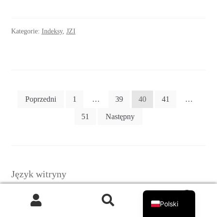
Kategorie:
Indeksy
,
JZI
Stronicowanie
Poprzedni
1
…
39
40
41
…
wpisów
51
Następny
Język witryny
English
0
Polski
Szukaj:
Szukaj
Polski