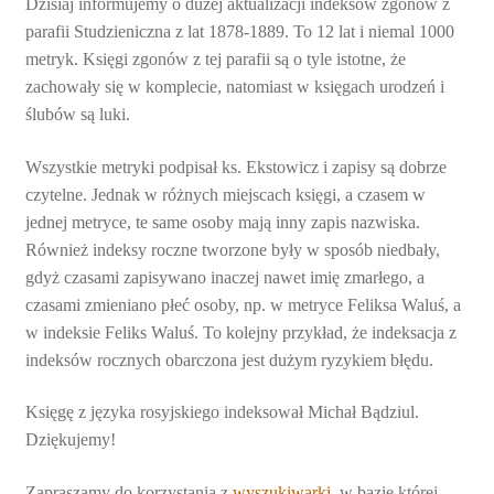
Dzisiaj informujemy o dużej aktualizacji indeksów zgonów z
parafii Studzieniczna z lat 1878-1889. To 12 lat i niemal 1000
metryk. Księgi zgonów z tej parafii są o tyle istotne, że
zachowały się w komplecie, natomiast w księgach urodzeń i
ślubów są luki.
Wszystkie metryki podpisał ks. Ekstowicz i zapisy są dobrze
czytelne. Jednak w różnych miejscach księgi, a czasem w
jednej metryce, te same osoby mają inny zapis nazwiska.
Również indeksy roczne tworzone były w sposób niedbały,
gdyż czasami zapisywano inaczej nawet imię zmarłego, a
czasami zmieniano płeć osoby, np. w metryce Feliksa Waluś, a
w indeksie Feliks Waluś. To kolejny przykład, że indeksacja z
indeksów rocznych obarczona jest dużym ryzykiem błędu.
Księgę z języka rosyjskiego indeksował Michał Bądziul.
Dziękujemy!
Zapraszamy do korzystania z
wyszukiwarki
, w bazie której