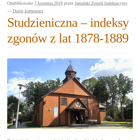
Opublikowano
7 kwietnia 2018
przez
Jamiński Zespół Indeksacyjny
Rozwiń
Blogi
—
Dodaj komentarz
menu
Studzieniczna – indeksy
potomne
Plan na lata 2020-2021
zgonów z lat 1878-1889
Rozwiń
O nas
menu
potomne
Rozwiń
Stowarzyszenie
menu
potomne
Rozwiń
Publikacje
menu
potomne
Rozwiń
Sklep
menu
potomne
Rozwiń
Pomoce
menu
potomne