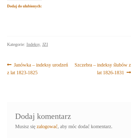
Dodaj do ulubionych:
Kategorie:
Indeksy
,
JZI
Nawigacja
Poprzedni
Następny
Janówka – indeksy urodzeń
Szczebra – indeksy ślubów z
wpis:
wpis:
z lat 1823-1825
lat 1826-1831
wpisu
Dodaj komentarz
Musisz się
zalogować
, aby móc dodać komentarz.