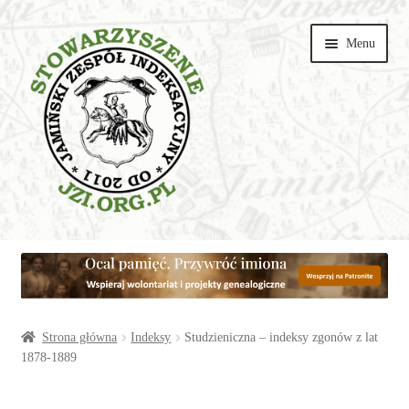
Przejdź
Przejdź
Menu
do
do
nawigacji
treści
Wspieraj
Parafie
Artykuły
Strona główna
Indeksy
Studzieniczna – indeksy zgonów z lat
1878-1889
Galerie