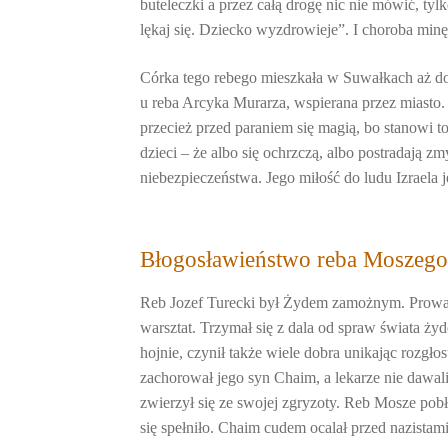
buteleczki a przez całą drogę nic nie mówić, ty
lękaj się. Dziecko wyzdrowieje”. I choroba minęł
Córka tego rebego mieszkała w Suwałkach aż do
u reba Arcyka Murarza, wspierana przez miasto. 
przecież przed paraniem się magią, bo stanowi to
dzieci – że albo się ochrzczą, albo postradają
niebezpieczeństwa. Jego miłość do ludu Izraela j
Błogosławieństwo reba Moszego
Reb Jozef Turecki był Żydem zamożnym. Prowadz
warsztat. Trzymał się z dala od spraw świata żyd
hojnie, czynił także wiele dobra unikając rozgło
zachorował jego syn Chaim, a lekarze nie dawal
zwierzył się ze swojej zgryzoty. Reb Mosze pob
się spełniło. Chaim cudem ocalał przed nazistam