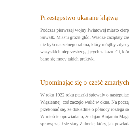
Przestępstwo ukarane klątwą
Podczas pierwszej wojny światowej miasto cierpia
Suwałk. Miastu groził głód. Władze zażądały z
nie było naczelnego rabina, który mógłby zdyscy
wszystkich nieprzestrzegających zakazu. Ci, któr
bano się mocy takich praktyk.
Upominając się o cześć zmarłyc
W roku 1922 roku ptaszki śpiewały o następują
Więziennej, coś zaczęło walić w okna. Na począ
przekonać się, że dokładnie o północy rozlega si
W mieście opowiadano, że dajan Binjamin Magen
sprawą zajął się stary Zalmele, który, jak powia