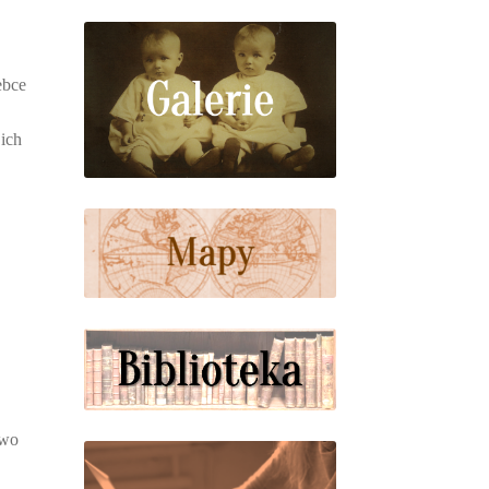
e
ebce
 ich
two