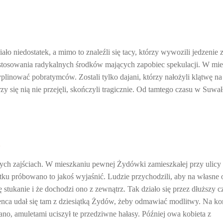
ło niedostatek, a mimo to znaleźli się tacy, którzy wywozili jedzenie 
astosowania radykalnych środków mających zapobiec spekulacji. W mie
plinować pobratymców. Zostali tylko dajani, którzy nałożyli klątwę na
zy się nią nie przejęli, skończyli tragicznie. Od tamtego czasu w Suwa
h
cych zajściach. W mieszkaniu pewnej Żydówki zamieszkałej przy ulicy
tku próbowano to jakoś wyjaśnić. Ludzie przychodzili, aby na własne 
ę stukanie i że dochodzi ono z zewnątrz. Tak działo się przez dłuższy c
ca udał się tam z dziesiątką Żydów, żeby odmawiać modlitwy. Na ko
dano, amuletami uciszył te przedziwne hałasy. Później owa kobieta z