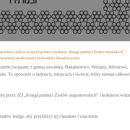
aczeniu z jidysz na język polski i wydaniu „Księgi pamięci Żydów suwalskich” –
dwojennej społeczności żydowskiej Suwalszczyzny.
 sztetle związane z gminą suwalską: Bakałarzewo, Wiżajny, Jeleniewo,
zki. To opowieść o ludziach, miejscach i świecie, który niemal całkowi
niej przez JZI „Księgi pamięci Żydów augustowskich” i kolejnym waż
ałów księgi, aby przybliżyć jej charakter i znaczenie.