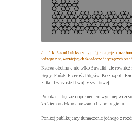
Jamiński Zespół Indeksacyjny podjął decyzję o przetłum
jednego z najważniejszych świadectw dotyczących prze
Księga obejmuje nie tylko Suwałki, ale również
Sejny, Puńsk, Przerośl, Filipów, Krasnopol i Rac
zniknął w czasie II wojny światowej.
Publikacja będzie dopełnieniem wydanej wcześ
krokiem w dokumentowaniu historii regionu.
Poniżej publikujemy tłumaczenie jednego z rozdzi