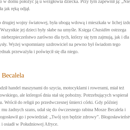
lko w domu położyć ją u wezgłowia dziecka. Przy tym zapewnił ją: „Ni
a jak ręką odjął.
 drugiej wojny światowej, była ubogą wdową i mieszkała w lichej izd
Wszystkie jej dzieci były słabe na umyśle. Księga
Chasidim
ostrzega
 niebezpieczeństwo zarówno dla tych, którzy się tym zajmują, jak i dla
 zmysły. Wyżej wspomniany uzdrowiciel na pewno był świadom tego
ednak przeważyła i poświęcił się dla niego.
 Becalela
ił handel maszynami do szycia, motocyklami i rowerami, miał też
owskiego, ale któregoś dnia stał się pobożny. Potrzebujących wspierał
su. Wrócił do religii po przedwczesnej śmierci córki. Gdy później
i mu żadnych szans, udał się do ówczesnego rabina Mosze Becalela i
łogosławił go i powiedział: „Twój syn będzie zdrowy”. Błogosławieńs
i i osiadł w Południowej Afryce.