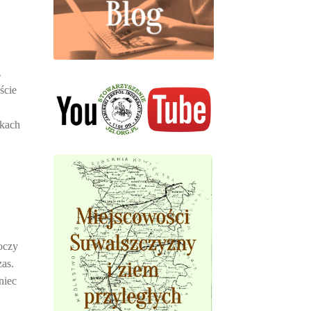
z
ście
łkach
oczy
zas.
niec