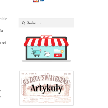
ydzie
Szukaj:
ła
o od
i
o
e.