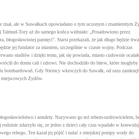
nie znał, ale w Suwałkach opowiadano o tym uczonym i znamienitym Ż
iej Talmud-Tory aż do samego końca widniało: „Posadowiono przez
 błogosławionej pamięci”. Starsi przekazali, że jak długo będzie trwa
ędzie jej fundator za miastem, szczególnie w czasie wojny. Podczas
erwano studiów i dzięki temu, jak się powiada, miasto cudownie ocalał
rócili do domu cali i zdrowi. Nie dochodziło do bitew, które mogłyby
owodu bombardowań. Gdy Niemcy wkroczyli do Suwałk, od razu zamknęl
ia miejscowych Żydów.
 błogosławieństwo i amulety. Nazywano go też rebem-uzdrowicielem, b
 rodzinie zdarzyło się, że jedno z dzieci cały czas wpadało w konwulsj
owego rebego. Ten kazał jej pójść i nalać z miejskiej pompy wody do