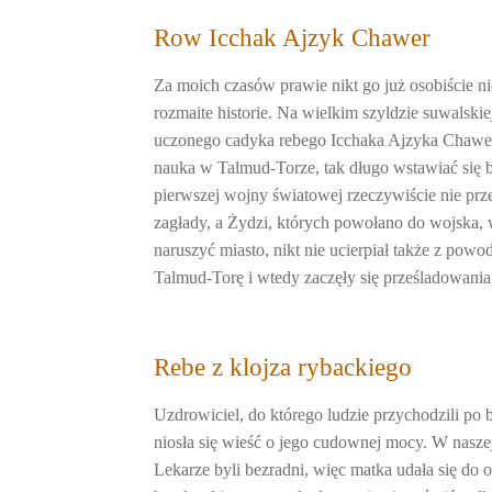
Row Icchak Ajzyk Chawer
Za moich czasów prawie nikt go już osobiście 
rozmaite historie. Na wielkim szyldzie suwalsk
uczonego cadyka rebego Icchaka Ajzyka Chawera,
nauka w Talmud-Torze, tak długo wstawiać się b
pierwszej wojny światowej rzeczywiście nie prz
zagłady, a Żydzi, których powołano do wojska, w
naruszyć miasto, nikt nie ucierpiał także z p
Talmud-Torę i wtedy zaczęły się prześladowan
Rebe z klojza rybackiego
Uzdrowiciel, do którego ludzie przychodzili po
niosła się wieść o jego cudownej mocy. W naszej
Lekarze byli bezradni, więc matka udała się do 