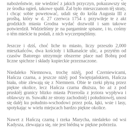
nabożeństwie, nie wiedzieć z jakich przyczyn, pokazawszy się
ze środka ogień, takowe spalił. Żal było mieszczanom téj straty,
i chcąc sobie powetować, udali się do króla Augusta III z
prośbą, który w d. 27 czerwca 1754 r. przywileje te z akt
grodzkich miasta Grodna wydać dozwolił i sam takowe
potwierdził. Widzieliśmy je na pargaminie spisane, i to, cośmy
o tém mieście tu podali, z nich wyczerpnęliśmy.
Jeszcze i dziś, choć liche to miasto, liczy przeszło 2,000
mieszkańców, dwa kościoły i kilkanaście ulic, a przytém od
czasów Batorego utrzymuje obszerne place nad Bobrą pod
liczne spichrze i składy kupieckie przeznaczone.
Niedaleko Niemnowa, trochę niżéj, pod Czerniewicami,
Hańcza czarna, a jeszcze niżéj pod Świętojańskiem, Hańcza
biała, obie zlewają się z Niemnem. Obie te rzeki płyną przez
piękne okolice, lecz Hańcza czarna dłuższa, bo aż z pod
pruskiéj granicy blizko miasta Przerośla z jeziora wypływa i
oblawszy m. Suwałki ze strony zachodniéj i południowéj, unosi
się daléj ku południo-wschodowi przez pola, łąki, wsie i lasy,
spotykając w wielu miejscach bardzo piękne okolice.
Nawet z Hańczą czarną i rzeka Marycha, niedaleko od wsi
Kadysza, zlewająca się, nie jest biédną w piękne pobrzeża.