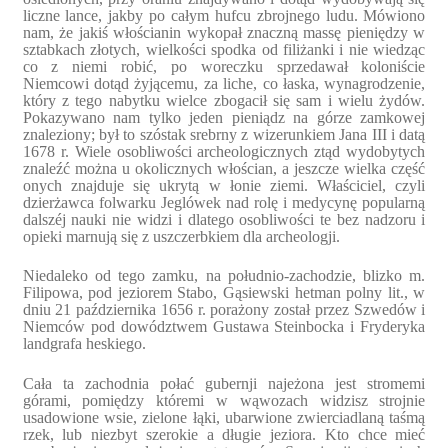
liczne lance, jakby po całym hufcu zbrojnego ludu. Mówiono
nam, że jakiś włościanin wykopał znaczną massę pieniędzy w
sztabkach złotych, wielkości spodka od filiżanki i nie wiedząc
co z niemi robić, po woreczku sprzedawał koloniście
Niemcowi dotąd żyjącemu, za liche, co łaska, wynagrodzenie,
który z tego nabytku wielce zbogacił się sam i wielu żydów.
Pokazywano nam tylko jeden pieniądz na górze zamkowej
znaleziony; był to szóstak srebrny z wizerunkiem Jana III i datą
1678 r. Wiele osobliwości archeologicznych ztąd wydobytych
znaleźć można u okolicznych włościan, a jeszcze wielka część
onych znajduje się ukrytą w łonie ziemi. Właściciel, czyli
dzierżawca folwarku Jeglówek nad rolę i medycynę popularną
dalszéj nauki nie widzi i dlatego osobliwości te bez nadzoru i
opieki marnują się z uszczerbkiem dla archeologji.
Niedaleko od tego zamku, na południo-zachodzie, blizko m.
Filipowa, pod jeziorem Stabo, Gąsiewski hetman polny lit., w
dniu 21 października 1656 r. porażony został przez Szwedów i
Niemców pod dowództwem Gustawa Steinbocka i Fryderyka
landgrafa heskiego.
Cała ta zachodnia połać gubernji najeżona jest stromemi
górami, pomiędzy któremi w wąwozach widzisz strojnie
usadowione wsie, zielone łąki, ubarwione zwierciadlaną taśmą
rzek, lub niezbyt szerokie a długie jeziora. Kto chce mieć