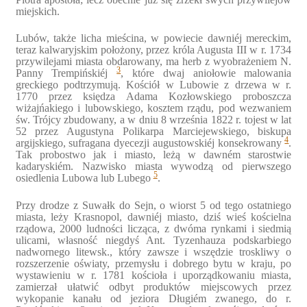
miejskich.
Lubów, także licha mieścina, w powiecie dawniéj mereckim,
teraz kalwaryjskim położony, przez króla Augusta III w r. 1734
przywilejami miasta obdarowany, ma herb z wyobrażeniem N.
3
Panny Trempińskiéj
, które dwaj aniołowie malowania
greckiego podtrzymują. Kościół w Lubowie z drzewa w r.
1770 przez księdza Adama Kozłowskiego proboszcza
wiżajńakiego i lubowskiego, kosztem rządu, pod wezwaniem
św. Trójcy zbudowany, a w dniu 8 września 1822 r. tojest w lat
52 przez Augustyna Polikarpa Marciejewskiego, biskupa
4
argijskiego, sufragana dyecezji augustowskiéj konsekrowany
.
Tak probostwo jak i miasto, leżą w dawném starostwie
kadaryskiém. Nazwisko miasta wywodzą od pierwszego
5
osiedlenia Lubowa lub Lubego
.
Przy drodze z Suwałk do Sejn, o wiorst 5 od tego ostatniego
miasta, leży Krasnopol, dawniéj miasto, dziś wieś kościelna
rządowa, 2000 ludności licząca, z dwóma rynkami i siedmią
ulicami, własność niegdyś Ant. Tyzenhauza podskarbiego
nadwornego litewsk., który zawsze i wszędzie troskliwy o
rozszerzenie oświaty, przemysłu i dobrego bytu w kraju, po
wystawieniu w r. 1781 kościoła i uporządkowaniu miasta,
zamierzał ułatwić odbyt produktów miejscowych przez
wykopanie kanału od jeziora Długiém zwanego, do r.