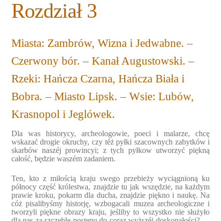
Rozdział 3
Expand
Blogs
child
menu
Plan na lata 2020-2021
Miasta: Zambrów, Wizna i Jedwabne. –
Czerwony bór. – Kanał Augustowski. –
Expand
About us
child
Rzeki: Hańcza Czarna, Hańcza Biała i
menu
Expand
Association
Bobra. – Miasto Lipsk. – Wsie: Lubów,
child
Krasnopol i Jeglówek.
menu
Expand
Publications
child
Dla was historycy, archeologowie, poeci i malarze, chcę
menu
Expand
wskazać drogie okruchy, czy téż pyłki szacownych zabytków i
Sklep
skarbów naszéj prowincyi; z tych pyłkow utworzyć piękną
child
całość, będzie waszém zadaniem.
menu
Expand
Resources
Ten, kto z miłością kraju swego przebieży wyciągnioną ku
child
północy część królestwa, znajdzie tu jak wszędzie, na każdym
menu
prawie kroku, pokarm dla ducha, znajdzie piękno i naukę. Na
cóż pisalibyśmy historję, wzbogacali muzea archeologiczne i
tworzyli piękne obrazy kraju, jeśliby to wszystko nie służyło
dla nas za szczeble postępu do coraz wyższéj doskonałości? —