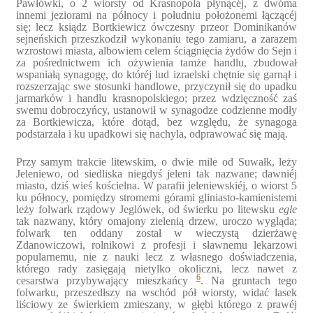
Pawłówki, o 2 wiorsty od Krasnopola płynącéj, z dwóma
innemi jeziorami na północy i południu położonemi łączącéj
się; lecz ksiądz Bortkiewicz ówczesny przeor Dominikanów
sejneńskich przeszkodził wykonaniu tego zamiaru, a zarazem
wzrostowi miasta, albowiem celem ściągnięcia żydów do Sejn i
za pośrednictwem ich ożywienia tamże handlu, zbudował
wspaniałą synagogę, do któréj lud izraelski chętnie się garnął i
rozszerzając swe stosunki handlowe, przyczynił się do upadku
jarmarków i handlu krasnopolskiego; przez wdzięczność zaś
swemu dobroczyńcy, ustanowił w synagodze codzienne modły
za Bortkiewicza, które dotąd, bez względu, że synagoga
podstarzała i ku upadkowi się nachyla, odprawować się mają.
Przy samym trakcie litewskim, o dwie mile od Suwałk, leży
Jeleniewo, od siedliska niegdyś jeleni tak nazwane; dawniéj
miasto, dziś wieś kościelna. W parafii jeleniewskiéj, o wiorst 5
ku północy, pomiędzy stromemi górami gliniasto-kamienistemi
leży folwark rządowy Jeglówek, od świerku po litewsku
egle
tak nazwany, który omajony zielenią drzew, uroczo wygląda;
folwark ten oddany został w wieczystą dzierżawę
Zdanowiczowi, rolnikowi z profesji i sławnemu lekarzowi
popularnemu, nie z nauki lecz z własnego doświadczenia,
którego rady zasięgają nietylko okoliczni, lecz nawet z
6
cesarstwa przybywający mieszkańcy
. Na gruntach tego
folwarku, przeszedłszy na wschód pół wiorsty, widać lasek
liściowy ze świerkiem zmieszany, w głębi którego z prawéj