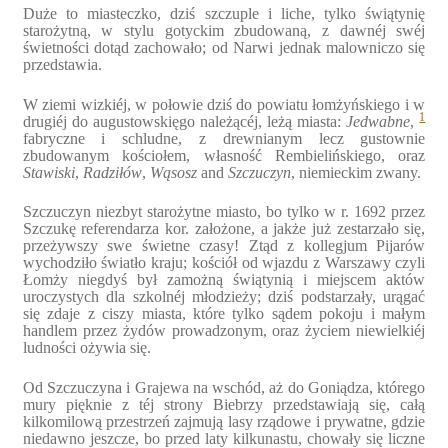
Duże to miasteczko, dziś szczuple i liche, tylko świątynię
starożytną, w stylu gotyckim zbudowaną, z dawnéj swéj
świetności dotąd zachowało; od Narwi jednak malowniczo się
przedstawia.
W ziemi wizkiéj, w połowie dziś do powiatu łomżyńskiego i w
1
drugiéj do augustowskięgo należącéj, leżą miasta:
Jedwabne
,
fabryczne i schludne, z drewnianym lecz gustownie
zbudowanym kościołem, własność Rembielińskiego, oraz
Stawiski
,
Radziłów
,
Wąsosz
and
Szczuczyn
, niemieckim zwany.
Szczuczyn niezbyt starożytne miasto, bo tylko w r. 1692 przez
Szczukę referendarza kor. założone, a jakże już zestarzało się,
przeżywszy swe świetne czasy! Ztąd z kollegjum Pijarów
wychodziło światło kraju; kościół od wjazdu z Warszawy czyli
Łomży niegdyś był zamożną świątynią i miejscem aktów
uroczystych dla szkolnéj młodzieży; dziś podstarzały, urągać
się zdaje z ciszy miasta, które tylko sądem pokoju i małym
handlem przez żydów prowadzonym, oraz życiem niewielkiéj
ludności ożywia się.
Od Szczuczyna i Grajewa na wschód, aż do Goniądza, którego
mury pięknie z téj strony Biebrzy przedstawiają się, całą
kilkomilową przestrzeń zajmują lasy rządowe i prywatne, gdzie
niedawno jeszcze, bo przed laty kilkunastu, chowały się liczne