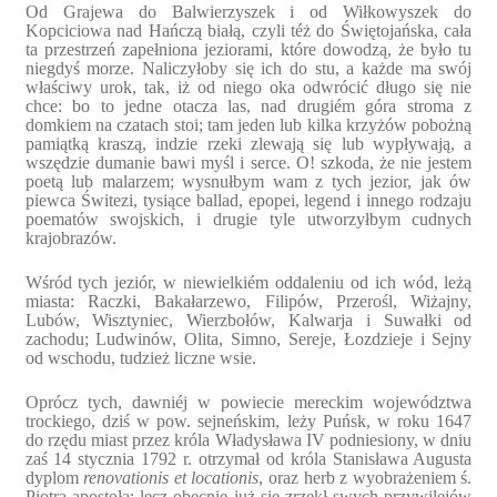
Od Grajewa do Balwierzyszek i od Wiłkowyszek do
Kopciciowa nad Hańczą białą, czyli téż do Świętojańska, cała
ta przestrzeń zapełniona jeziorami, które dowodzą, że było tu
niegdyś morze. Naliczyłoby się ich do stu, a każde ma swój
właściwy urok, tak, iż od niego oka odwrócić długo się nie
chce: bo to jedne otacza las, nad drugiém góra stroma z
domkiem na czatach stoi; tam jeden lub kilka krzyżów pobożną
pamiątką kraszą, indzie rzeki zlewają się lub wypływają, a
wszędzie dumanie bawi myśl i serce. O! szkoda, że nie jestem
poetą lub malarzem; wysnułbym wam z tych jezior, jak ów
piewca Świtezi, tysiące ballad, epopei, legend i innego rodzaju
poematów swojskich, i drugie tyle utworzyłbym cudnych
krajobrazów.
Wśród tych jeziór, w niewielkiém oddaleniu od ich wód, leżą
miasta: Raczki, Bakałarzewo, Filipów, Przerośl, Wiżajny,
Lubów, Wisztyniec, Wierzbołów, Kalwarja i Suwałki od
zachodu; Ludwinów, Olita, Simno, Sereje, Łozdzieje i Sejny
od wschodu, tudzież liczne wsie.
Oprócz tych, dawniéj w powiecie mereckim województwa
trockiego, dziś w pow. sejneńskim, leży Puńsk, w roku 1647
do rzędu miast przez króla Władysława IV podniesiony, w dniu
zaś 14 stycznia 1792 r. otrzymał od króla Stanisława Augusta
dyplom
renovationis et locationis
, oraz herb z wyobrażeniem ś.
Piotra apostoła; lecz obecnie już się zrzekł swych przywilejów