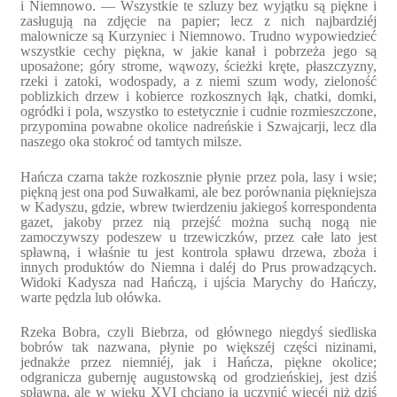
i Niemnowo. — Wszystkie te szluzy bez wyjątku są piękne i
zasługują na zdjęcie na papier; lecz z nich najbardziéj
malownicze są Kurzyniec i Niemnowo. Trudno wypowiedzieć
wszystkie cechy piękna, w jakie kanał i pobrzeża jego są
uposażone; góry strome, wąwozy, ścieżki kręte, płaszczyzny,
rzeki i zatoki, wodospady, a z niemi szum wody, zieloność
poblizkich drzew i kobierce rozkosznych łąk, chatki, domki,
ogródki i pola, wszystko to estetycznie i cudnie rozmieszczone,
przypomina powabne okolice nadreńskie i Szwajcarji, lecz dla
naszego oka stokroć od tamtych milsze.
Hańcza czarna także rozkosznie płynie przez pola, lasy i wsie;
piękną jest ona pod Suwałkami, ale bez porównania piękniejsza
w Kadyszu, gdzie, wbrew twierdzeniu jakiegoś korrespondenta
gazet, jakoby przez nią przejść można suchą nogą nie
zamoczywszy podeszew u trzewiczków, przez całe lato jest
spławną, i właśnie tu jest kontrola spławu drzewa, zboża i
innych produktów do Niemna i daléj do Prus prowadzących.
Widoki Kadysza nad Hańczą, i ujścia Marychy do Hańczy,
warte pędzla lub ołówka.
Rzeka Bobra, czyli Biebrza, od głównego niegdyś siedliska
bobrów tak nazwana, płynie po większéj części nizinami,
jednakże przez niemniéj, jak i Hańcza, piękne okolice;
odgranicza gubernję augustowską od grodzieńskiej, jest dziś
spławną, ale w wieku XVI chciano ją uczynić więcéj niż dziś