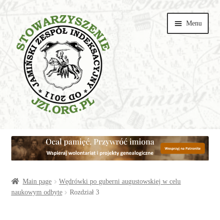
Przejdź
Przejdź
Menu
do
do
nawigacji
treści
Wspieraj
Parishes
Articles
Main page
Wędrówki po guberni augustowskiej w celu
naukowym odbyte
Rozdział 3
Galeries