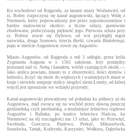
Ku wschodowi od Rajgrodu, za lasami straży Woźnawieś, od
rz. Bobry rozpoczyna się kanał augustowski, łączący Wisłę z
Niemnem, który poprowadzony jest przez najrozkoszniejsze i
bardzo malownicze okolice; a liczne szluzy, gustownie
zbudowane, podwyższają piękność jego. Pierwsza szluza przy
rz. Bobrze zowie się
Dębowo
, od wsi przyległéj tegoż
nazwiska, druga
Sosnowo
, trzecia
Borki
, czwarta
Białobrzegi
,
piąta w mieście Augustowie zowie się
Augustów
.
Miasto Augustów, od Rajgroda o mil 3 odlegle, przez króla
Zygmunta Augusta w r. 1561 założone, leży pomiędzy
jeziorami nad rz. Nettą i kanałem, wśród czarujących okolic.—
Jako stolica powiatu, miasto to z obszerności, ilości domów i
ludności, liczyć się może do większych i ważniejszych miast w
kraju i niewiele ustępuje stolicy niegdyś ziemi Łomży, od której
więcéj jest uposażone we wdzięki przyrody.
Kanał augustowski prowadzony od południa ku północy aż do
Augustowa, ztąd zwraca się na wschód przez dawną puszczę
grodzieńską czyli pierśtańską, a teraźniejsze leśnictwa rządowe
Augustów i Balinka, po krańcu leśnictwa Hańcza, ku
Niemnowi; na téj rozciągłości ma 13 szluz, jako to: Przewięź,
Swoboda, Gorczyca, Paniewo, Perkuć, Mikaszówek,
Sosnówka, Tartak, Kudrynki, Kurzyniec, Wołkusz, Dąbrówka