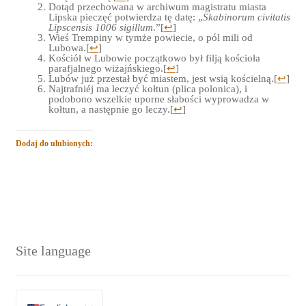
Dotąd przechowana w archiwum magistratu miasta
Lipska pieczęć potwierdza tę datę: „
Skabinorum civitatis
Lipscensis 1006 sigillum
.”
[
↩
]
Wieś Trempiny w tymże powiecie, o pól mili od
Lubowa.
[
↩
]
Kościół w Lubowie początkowo był filją kościoła
parafjalnego wiżajńskiego.
[
↩
]
Lubów już przestał być miastem, jest wsią kościelną.
[
↩
]
Najtrafniéj ma leczyć kołtun (plica polonica), i
podobono wszelkie uporne słabości wyprowadza w
kołtun, a następnie go leczy.
[
↩
]
Dodaj do ulubionych:
Site language