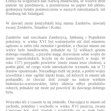
Łomża na wzgórzach nad Narwią zbudowana, ze wszech stron
pięknie się przedstawia, a przeniesiona na papier lub płótno,
godniejszą byłaby pomieszczenia w naszych mieszkaniach, niż
Hamburg lub Sztuttgard.
W dawnéj ziemi łomżyńskiéj leżą miasta Zambrów, dawniéj
zwany Zembrów, Śniadów i Kolno.
Zambrów nad rzeczkami Zambrzycą, Jabłonną i Prątnikiem
położony, w wieku XVI był ważniejszém niż dziś miastem;
sądzono w niém roki ziemskie i grodzkie, a chociaż miasto nie
wielce było handlowném, jednakże na 52 włókach gruntu
dobrego osiadłszy, a przytém mając dozwolone sobie wręby do
lasów starościńskich, liczyło się do zamożnych w kraju. W
roku 1575 przypadło
powietrze
(może znana teraz cholera), a
potém głód, od czego wiele mieszkańców wymarło, tak iż 72
domów opustoszało. Niezadługo trafił się pożar, a potém wojny
szwedzkie i inne ogólne klęski kraju, od których to miasto tak
podupadło, że chociaż dziś zostaje na trakcie wielkim
białostocko-warszawskim, który ułatwia odbyt produktów
rolnych, jednakże nie może już powrócić do dawnego dobrego
bytu.
Wszystko téż z czasem tu się zmieniło. Otaczająca to miasto od
zachodu, południa i wschodu w wieku XVI puszcza, zwana
Czerwony bór
, dziś zmalała i rozdrobiła się w małe laski,