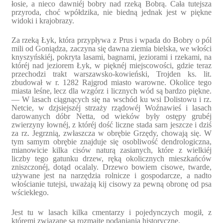
łosie, a nieco dawniéj bobry nad rzeką Bobrą. Cała tutejsza
przyroda, choć wpółdzika, nie biedną jednak jest w piękne
widoki i krajobrazy.
Za rzeką Łyk, która przypływa z Prus i wpada do Bobry o pól
mili od Goniądza, zaczyna się dawna ziemia bielska, we włości
knyszyńskiéj, pokryta lasami, bagnami, jeziorami i rzekami, na
któréj nad jeziorem Łyk, w pięknéj miejscowości, gdzie teraz
przechodzi trakt warszawsko-kowieński, Trojden ks. lit.
zbudował w r. 1282 Rajgrod miasto warowne. Okolice tego
miasta leśne, lecz dla wzgórz i licznych wód są bardzo piękne.
— W lasach ciągnących się na wschód ku wsi Dolistowu i rz.
Netcie, w dzjsiejszéj strzaży rządowéj Woźnawieś i lasach
darowanych dóbr Netta, od wieków były ostępy grubéj
zwierzyny łownéj, z któréj dość liczne stada sarn jeszcze i dziś
za rz. Jegrznią, zwłaszcza w obrębie Grzędy, chowają się. W
tym samym obrębie znajduje się osobliwość dendrologiczna,
mianowicie kilka cisów naturą zasianych, które z wielkiéj
liczby tego gatunku drzew, ręką okolicznych mieszkańców
zniszczonéj, dotąd ocalaly. Drzewo bowiem cisowe, twarde,
używane jest na narzędzia rolnicze i gospodarcze, a nadto
włościanie tutejsi, uważają kij cisowy za pewną obronę od psa
wściekłego.
Jest tu w lasach kilka cmentarzy i pojedynczych mogił, z
któremi związane są rozmaite podaniania historyczne.