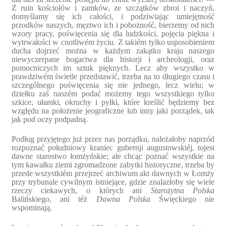
Z ruin kościołów i zamków, ze szczątków zbroi i naczyń,
domyślamy się ich całości, i podziwiając umiejętność
przodków naszych, męztwo ich i pobożność, bierzemy od nich
wzory pracy, poświęcenia się dla ludzkości, pojęcia piękna i
wytrwałości w cnotliwém życiu. Z takiém tylko usposobieniem
ducha dojrzeć można w każdym zakątku kraju naszego
niewyczerpane bogactwa dla historji i archeologji, oraz
pomocniczych im sztuk pięknych. Lecz aby wszystko w
prawdziwém świetle przedstawić, trzeba na to długiego czasu i
szczególnego poświęcenia się nie jednego, lecz wielu; w
dziełku zaś naszém podać możemy tego wszystkiego tylko
szkice, ułamki, okruchy i pyłki, które kreślić będziemy bez
względu na położenie jeograficzne lub inny jaki porządek, tak
jak pod oczy podpadną.
Podług przyjętego już przez nas porządku, należałoby naprzód
rozpoznać południowy kraniec gubernji augustowskiéj, tojest
dawne starostwo łomżyńskie; ale chcąc poznać wszystkie na
tym kawałku ziemi zgromadzone zabytki historyczne, trzeba by
przede wszystkiém przejrzeć archiwum akt dawnych w Łomży
przy trybunale cywilnym istniejące, gdzie znalazłoby się wiele
rzeczy ciekawych, o których ani
Starożytna Polska
Balińskiego, ani téż
Dawna Polska
Święckiego nie
wspominają.