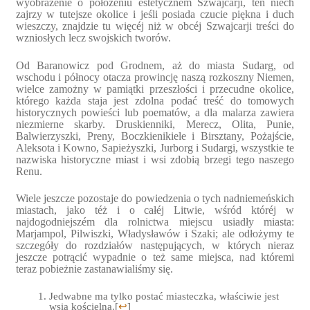
wyobrażenie o położeniu estetyczném Szwajcarji, ten niech
zajrzy w tutejsze okolice i jeśli posiada czucie piękna i duch
wieszczy, znajdzie tu więcéj niż w obcéj Szwajcarji treści do
wzniosłych lecz swojskich tworów.
Od Baranowicz pod Grodnem, aż do miasta Sudarg, od
wschodu i północy otacza prowincję naszą rozkoszny Niemen,
wielce zamożny w pamiątki przeszłości i przecudne okolice,
którego każda staja jest zdolna podać treść do tomowych
historycznych powieści lub poematów, a dla malarza zawiera
niezmierne skarby. Druskienniki, Merecz, Olita, Punie,
Balwierzyszki, Preny, Boczkienikiele i Birsztany, Pożajście,
Aleksota i Kowno, Sapieżyszki, Jurborg i Sudargi, wszystkie te
nazwiska historyczne miast i wsi zdobią brzegi tego naszego
Renu.
Wiele jeszcze pozostaje do powiedzenia o tych nadniemeńskich
miastach, jako téż i o całéj Litwie, wśród któréj w
najdogodniejszém dla rolnictwa miejscu usiadły miasta:
Marjampol, Pilwiszki, Władysławów i Szaki; ale odłożymy te
szczegóły do rozdziałów następujących, w których nieraz
jeszcze potrącić wypadnie o też same miejsca, nad któremi
teraz pobieżnie zastanawialiśmy się.
Jedwabne ma tylko postać miasteczka, właściwie jest
wsią kościelną.
[
↩
]