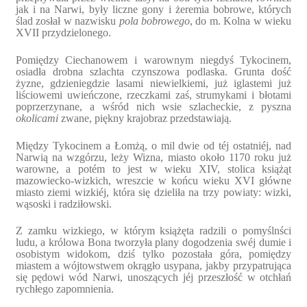
jak i na Narwi, były liczne gony i żeremia bobrowe, których
ślad zosłał w nazwisku
pola bobrowego
, do m. Kolna w wieku
XVII przydzielonego.
Pomiędzy Ciechanowem i warownym niegdyś Tykocinem,
osiadła drobna szlachta czynszowa podlaska. Grunta dość
żyzne, gdzieniegdzie lasami niewielkiemi, już iglastemi już
liściowemi uwieńczone, rzeczkami zaś, strumykami i błotami
poprzerzynane, a wśród nich wsie szlacheckie, z pyszna
okolicami
zwane, piękny krajobraz przedstawiają.
Między Tykocinem a Łomżą, o mil dwie od téj ostatniéj, nad
Narwią na wzgórzu, leży Wizna, miasto około 1170 roku już
warowne, a potém to jest w wieku XIV, stolica książąt
mazowiecko-wizkich, wreszcie w końcu wieku XVI główne
miasto ziemi wizkiéj, która się dzieliła na trzy powiaty: wizki,
wąsoski i radziłowski.
Z zamku wizkiego, w którym książęta radzili o pomyślnści
ludu, a królowa Bona tworzyła plany dogodzenia swéj dumie i
osobistym widokom, dziś tylko pozostała góra, pomiędzy
miastem a wójtowstwem okrągło usypana, jakby przypatrująca
się pędowi wód Narwi, unoszących jéj przeszłość w otchłań
rychłego zapomnienia.