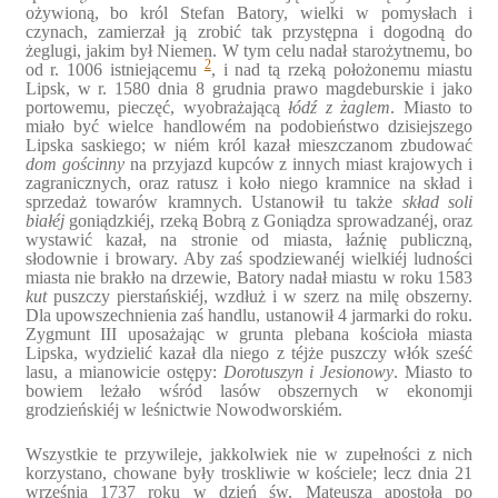
ożywioną, bo król Stefan Batory, wielki w pomysłach i
czynach, zamierzał ją zrobić tak przystępna i dogodną do
żeglugi, jakim był Niemen. W tym celu nadał starożytnemu, bo
2
od r. 1006 istniejącemu
, i nad tą rzeką położonemu miastu
Lipsk, w r. 1580 dnia 8 grudnia prawo magdeburskie i jako
portowemu, pieczęć, wyobrażającą
łódź z żaglem
. Miasto to
miało być wielce handlowém na podobieństwo dzisiejszego
Lipska saskiego; w niém król kazał mieszczanom zbudować
dom gościnny
na przyjazd kupców z innych miast krajowych i
zagranicznych, oraz ratusz i koło niego kramnice na skład i
sprzedaż towarów kramnych. Ustanowił tu także
skład soli
białéj
goniądzkiéj, rzeką Bobrą z Goniądza sprowadzanéj, oraz
wystawić kazał, na stronie od miasta, łaźnię publiczną,
słodownie i browary. Aby zaś spodziewanéj wielkiéj ludności
miasta nie brakło na drzewie, Batory nadał miastu w roku 1583
kut
puszczy pierstańskiéj, wzdłuż i w szerz na milę obszerny.
Dla upowszechnienia zaś handlu, ustanowił 4 jarmarki do roku.
Zygmunt III uposażając w grunta plebana kościoła miasta
Lipska, wydzielić kazał dla niego z téjże puszczy włók sześć
lasu, a mianowicie ostępy:
Dorotuszyn i Jesionowy
. Miasto to
bowiem leżało wśród lasów obszernych w ekonomji
grodzieńskiéj w leśnictwie Nowodworskiém.
Wszystkie te przywileje, jakkolwiek nie w zupełności z nich
korzystano, chowane były troskliwie w kościele; lecz dnia 21
września 1737 roku w dzień św. Mateusza apostoła po