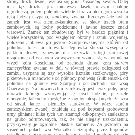
strony dróżki leśnej, wznosi się góra,
kościelną
zwana. Daléj
idąc tąż dróżką, już minąwszy lasek, ujrzym chałupę
ogrodniczą, potém pole nie wielkie i tuż za niém góra wysoka
ręką ludzką usypana,
zamkową
zwana. Rzeczywiście był tu
zamek; jest wał ziemno-kamienny, są ślady trzech bram
zamkowych, są lochy podziemne i jawne jeszcze znaki
warowni. Zamek ten zbudowany był w bardzo piękném i
wielce korzystném, pod względem obrony i sztuki wojennéj,
położeniu; oblewa go jezioro Szurpiłowskie, na którém od
południa, tojest od folwarku Jeglówka śliczna wysepka z
gaikiem drzew, zapewne dla rozrywki załogi zamkowéj
urządzona; od wschodu za wąwozem wznosi się wspomniana
wyżéj góra kościelna, od zachodu druga góra
starém
zamczyskiem
zwana; w dali w równéj prawie odległości od
zamku, usypane są trzy wysokie kształtu stożkowęgo, góry
pikietowe, a mianowicie od północy pod wsią Gulbieniszki, od
południa na gruncie wsi Szurpiły i od zachodu pod wsią
Dzierwany. Na powierzchni zamkowéj jest teraz pole, przy
uprawie którego wyorywują się kości ludzkie, piszczele
olbrzymie, łańcuchy mosiężne z ogniw niespajanych, żelazca
od strzał, lance i pieniądze starożytne. W górze starém
zamczyskiém zwanéj, znajdują się pod kopcami grobowemi
urny gliniane; kilka tych urn ztamtąd odkopanych znaleziono
na grubo odrutowanych, tak, że nie ulegały uszkodzeniu,
przykrywały je ogromne płaskie kamienie. Za jeziorem na
sąsiednich polach wsi Wodziłki i Szurpiły, przez filiponów
osiedlonych, przy oraniu znajdywano i dotąd wydobywają się