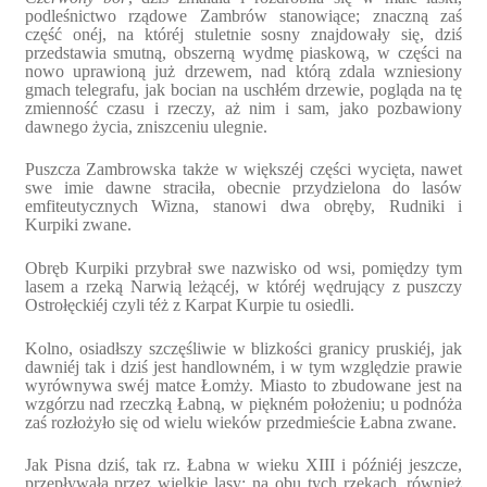
podleśnictwo rządowe Zambrów stanowiące; znaczną zaś
część onéj, na któréj stuletnie sosny znajdowały się, dziś
przedstawia smutną, obszerną wydmę piaskową, w części na
nowo uprawioną już drzewem, nad którą zdala wzniesiony
gmach telegrafu, jak bocian na uschłém drzewie, pogląda na tę
zmienność czasu i rzeczy, aż nim i sam, jako pozbawiony
dawnego życia, zniszceniu ulegnie.
Puszcza Zambrowska także w większéj części wycięta, nawet
swe imie dawne straciła, obecnie przydzielona do lasów
emfiteutycznych Wizna, stanowi dwa obręby, Rudniki i
Kurpiki zwane.
Obręb Kurpiki przybrał swe nazwisko od wsi, pomiędzy tym
lasem a rzeką Narwią leżącéj, w któréj wędrujący z puszczy
Ostrołęckiéj czyli téż z Karpat Kurpie tu osiedli.
Kolno, osiadłszy szczęśliwie w blizkości granicy pruskiéj, jak
dawniéj tak i dziś jest handlowném, i w tym względzie prawie
wyrównywa swéj matce Łomży. Miasto to zbudowane jest na
wzgórzu nad rzeczką Łabną, w piękném położeniu; u podnóża
zaś rozłożyło się od wielu wieków przedmieście Łabna zwane.
Jak Pisna dziś, tak rz. Łabna w wieku XIII i późniéj jeszcze,
przepływała przez wielkie lasy; na obu tych rzekach, również