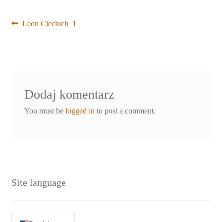
Nawigacja
Poprzedni
Leon Cieciuch_1
wpis:
wpisu
Dodaj komentarz
You must be
logged in
to post a comment.
Site language