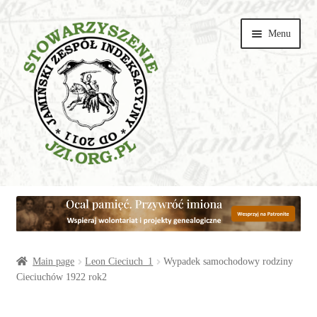
Przejdź
Przejdź
Menu
do
do
nawigacji
treści
Wspieraj
Parishes
Articles
Main page
Leon Cieciuch_1
Wypadek samochodowy rodziny
Cieciuchów 1922 rok2
Galeries