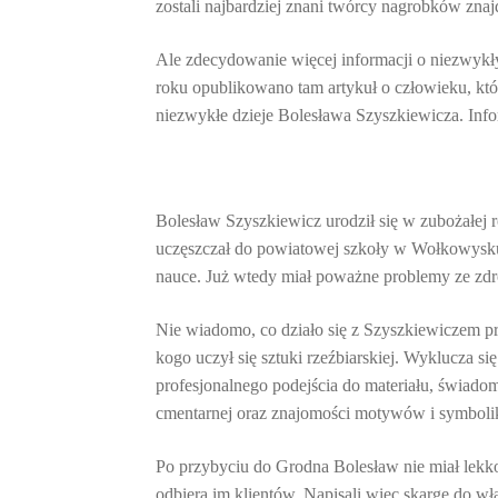
zostali najbardziej znani twórcy nagrobków znajd
Ale zdecydowanie więcej informacji o niezwykły
roku opublikowano tam artykuł o człowieku, któr
niezwykłe dzieje Bolesława Szyszkiewicza. Inform
Bolesław Szyszkiewicz urodził się w zubożałej
uczęszczał do powiatowej szkoły w Wołkowysku,
nauce. Już wtedy miał poważne problemy ze zd
Nie wiadomo, co działo się z Szyszkiewiczem prze
kogo uczył się sztuki rzeźbiarskiej. Wyklucza s
profesjonalnego podejścia do materiału, świad
cmentarnej oraz znajomości motywów i symbolik
Po przybyciu do Grodna Bolesław nie miał lekko
odbiera im klientów. Napisali więc skargę do w