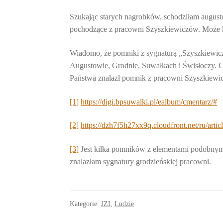
Szukając starych nagrobków, schodziłam august
pochodzące z pracowni Szyszkiewiczów. Może 
Wiadomo, że pomniki z sygnaturą „Szyszkiewi
Augustowie, Grodnie, Suwałkach i Świsłoczy. Cz
Państwa znalazł pomnik z pracowni Szyszkiewi
[1]
https://digi.bpsuwalki.pl/ealbum/cmentarz/#
[2]
https://dzh7f5h27xx9q.cloudfront.net/ru/artic
[3]
Jest kilka pomników z elementami podobnymi
znalazłam sygnatury grodzieńskiej pracowni.
Kategorie:
JZI
,
Ludzie