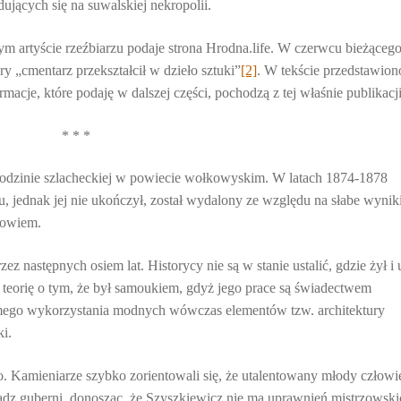
ujących się na suwalskiej nekropolii.
m artyście rzeźbiarzu podaje strona Hrodna.life. W czerwcu bieżąceg
y „cmentarz przekształcił w dzieło sztuki”
[2]
. W tekście przedstawion
acje, które podaję w dalszej części, pochodzą z tej właśnie publikacji
* * *
 rodzinie szlacheckiej w powiecie wołkowyskim. W latach 1874-1878
 jednak jej nie ukończył, został wydalony ze względu na słabe wynik
rowiem.
z następnych osiem lat. Historycy nie są w stanie ustalić, gdzie żył i 
ię teorię o tym, że był samoukiem, gdyż jego prace są świadectwem
omego wykorzystania modnych wówczas elementów tzw. architektury
i.
. Kamieniarze szybko zorientowali się, że utalentowany młody człowi
ładz guberni, donosząc, że Szyszkiewicz nie ma uprawnień mistrzowski