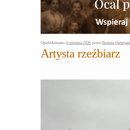
a
o
t
r
o
e
e
k
r
Opublikowano
4 sierpnia 2026
przez
Bożena Diemjan
Artysta rzeźbiarz