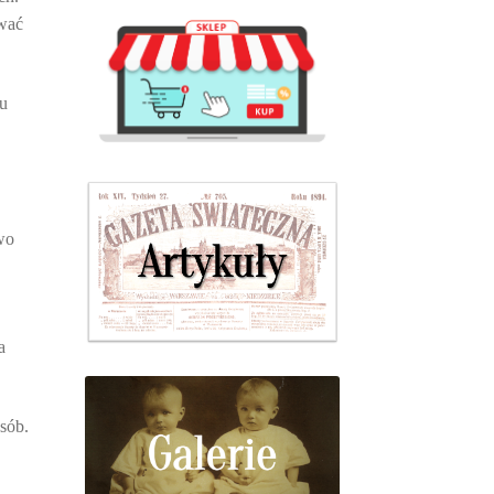
ywać
hu
wo
a
sób.