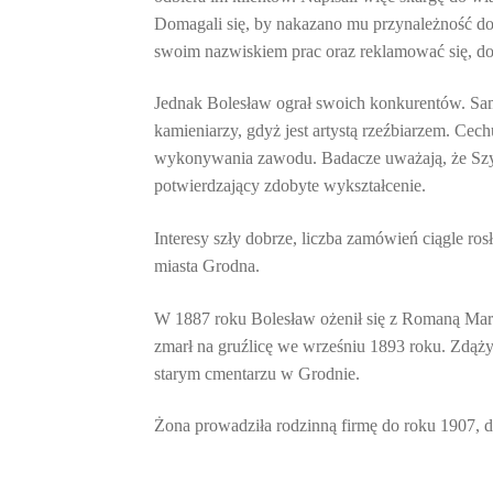
Domagali się, by nakazano mu przynależność do
swoim nazwiskiem prac oraz reklamować się, do
Jednak Bolesław ograł swoich konkurentów. Sam 
kamieniarzy, gdyż jest artystą rzeźbiarzem. Ce
wykonywania zawodu. Badacze uważają, że Szys
potwierdzający zdobyte wykształcenie.
Interesy szły dobrze, liczba zamówień ciągle r
miasta Grodna.
W 1887 roku Bolesław ożenił się z Romaną Mari
zmarł na gruźlicę we wrześniu 1893 roku. Zdą
starym cmentarzu w Grodnie.
Żona prowadziła rodzinną firmę do roku 1907, d