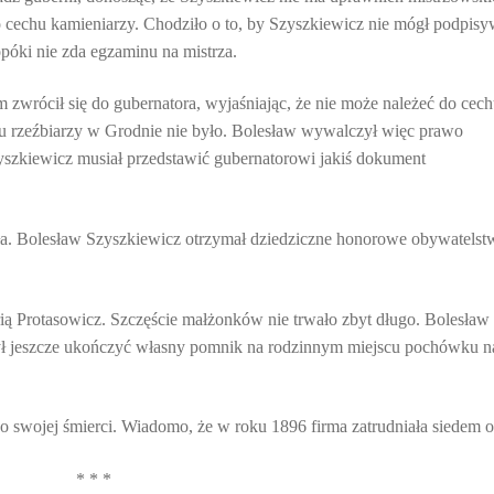
 cechu kamieniarzy. Chodziło o to, by Szyszkiewicz nie mógł podpis
póki nie zda egzaminu na mistrza.
zwrócił się do gubernatora, wyjaśniając, że nie może należeć do cec
chu rzeźbiarzy w Grodnie nie było. Bolesław wywalczył więc prawo
zkiewicz musiał przedstawić gubernatorowi jakiś dokument
osła. Bolesław Szyszkiewicz otrzymał dziedziczne honorowe obywatelst
ą Protasowicz. Szczęście małżonków nie trwało zbyt długo. Bolesław
żył jeszcze ukończyć własny pomnik na rodzinnym miejscu pochówku n
o swojej śmierci. Wiadomo, że w roku 1896 firma zatrudniała siedem o
* * *