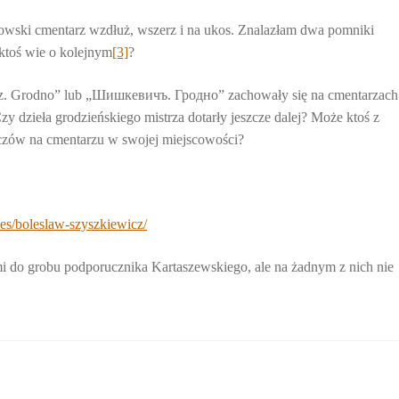
owski cmentarz wzdłuż, wszerz i na ukos. Znalazłam dwa pomniki
ktoś wie o kolejnym
[3]
?
cz. Grodno” lub „Шишкевичъ. Гродно” zachowały się na cmentarzac
y dzieła grodzieńskiego mistrza dotarły jeszcze dalej? Może ktoś z
czów na cmentarzu w swojej miejscowości?
les/boleslaw-szyszkiewicz/
 do grobu podporucznika Kartaszewskiego, ale na żadnym z nich nie