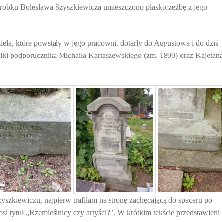
robku Bolesława Szyszkiewicza umieszczono płaskorzeźbę z jego
eła, które powstały w jego pracowni, dotarły do Augustowa i do dziś
iki podporucznika Michaiła Kartaszewskiego (zm. 1899) oraz Kajetana
yszkiewiczu, najpierw trafiłam na stronę zachęcającą do spaceru po
osi tytuł „Rzemieślnicy czy artyści?”. W krótkim tekście przedstawieni