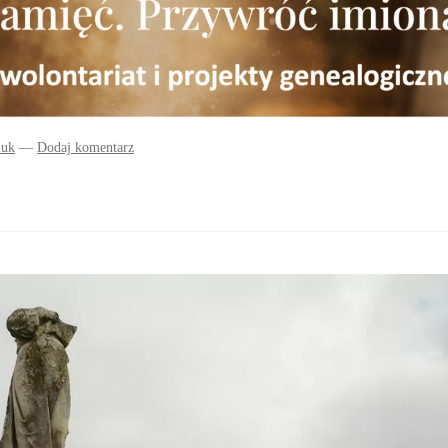
iuk
—
Dodaj komentarz