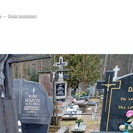
k
—
Dodaj komentarz