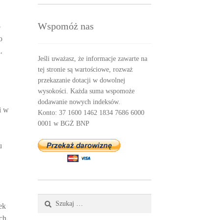
Wspomóż nas
o
o
.
Jeśli uważasz, że informacje zawarte na
tej stronie są wartościowe, rozważ
przekazanie dotacji w dowolnej
wysokości. Każda suma wspomoże
dodawanie nowych indeksów.
i w
Konto: 37 1600 1462 1834 7686 6000
0001 w BGŻ BNP
u
Szukaj:
ek
ch.