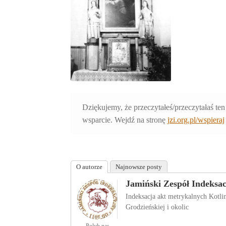
Dziękujemy, że przeczytałeś/przeczytałaś ten
wsparcie. Wejdź na stronę
jzi.org.pl/wspieraj
O autorze
Najnowsze posty
Jamiński Zespół Indeksa
Indeksacja akt metrykalnych Kotl
Grodzieńskiej i okolic
Polub nas