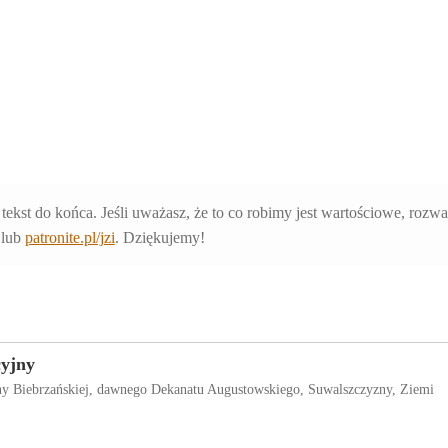
 tekst do końca. Jeśli uważasz, że to co robimy jest wartościowe, rozw
lub
patronite.pl/jzi
. Dziękujemy!
cyjny
iny Biebrzańskiej, dawnego Dekanatu Augustowskiego, Suwalszczyzny, Ziemi