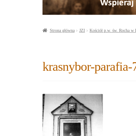
a
o
t
r
o
e
e
k
r
Strona główna
JZI
Kościół p.w. św. Rocha w 
krasnybor-parafia-