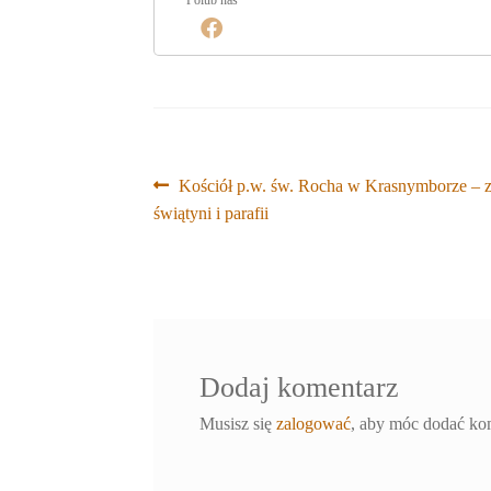
Nawigacja
Poprzedni
Kościół p.w. św. Rocha w Krasnymborze – z
wpis:
świątyni i parafii
wpisu
Dodaj komentarz
Musisz się
zalogować
, aby móc dodać ko