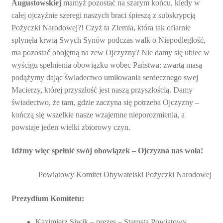
Augustowskiej
mamyż pozostać na szarym końcu, kiedy w
całej ojczyźnie szeregi naszych braci śpieszą z subskrypcją
Pożyczki Narodowej?! Czyż ta Ziemia, która tak ofiarnie
spłynęła krwią Swych Synów podczas walk o Niepodległość,
ma pozostać obojętną na zew Ojczyzny? Nie damy się ubiec w
wyścigu spełnienia obowiązku wobec Państwa: zwartą masą
podążymy dając świadectwo umiłowania serdecznego swej
Macierzy, której przyszłość jest naszą przyszłością. Damy
świadectwo, że tam, gdzie zaczyna się potrzeba Ojczyzny –
kończą się wszelkie nasze wzajemne nieporozmienia, a
powstaje jeden wielki zbiorowy czyn.
Idźmy więc spełnić swój obowiązek – Ojczyzna nas woła!
Powiatowy Komitet Obywatelski Pożyczki Narodowej
Prezydium Komitetu:
Kazimierz Siwik – prezes – Starosta Powiatowy