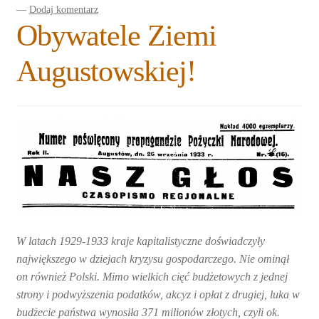
—
Dodaj komentarz
Rozwiń
Blogi
Obywatele Ziemi
menu
potomne
Plan na lata 2020-2021
Augustowskiej!
Rozwiń
O nas
menu
potomne
Rozwiń
Stowarzyszenie
menu
potomne
Rozwiń
Publikacje
menu
potomne
Rozwiń
Sklep
menu
potomne
W latach 1929-1933 kraje kapitalistyczne doświadczyły
Rozwiń
Pomoce
największego w dziejach kryzysu gospodarczego. Nie ominął
menu
on również Polski. Mimo wielkich cięć budżetowych z jednej
potomne
strony i podwyższenia podatków, akcyz i opłat z drugiej, luka w
budżecie państwa wynosiła 371 milionów złotych, czyli ok.