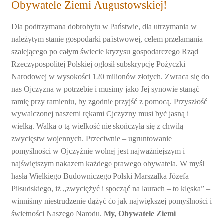
Obywatele Ziemi Augustowskiej!
Dla podtrzymana dobrobytu w Państwie, dla utrzymania w
należytym stanie gospodarki państwowej, celem przełamania
szalejącego po całym świecie kryzysu gospodarczego Rząd
Rzeczypospolitej Polskiej ogłosił subskrypcję Pożyczki
Narodowej w wysokości 120 milionów złotych. Zwraca się do
nas Ojczyzna w potrzebie i musimy jako Jej synowie stanąć
ramię przy ramieniu, by zgodnie przyjść z pomocą. Przyszłość
wywalczonej naszemi rękami Ojczyzny musi być jasną i
wielką. Walka o tą wielkość nie skończyła się z chwilą
zwycięstw wojennych. Przeciwnie – ugruntowanie
pomyślności w Ojczyźnie wolnej jest najważniejszym i
najświętszym nakazem każdego prawego obywatela. W myśl
hasła Wielkiego Budowniczego Polski Marszałka Józefa
Piłsudskiego, iż „zwyciężyć i spocząć na laurach – to klęska” –
winniśmy niestrudzenie dążyć do jak największej pomyślności i
świetności Naszego Narodu.
My, Obywatele Ziemi