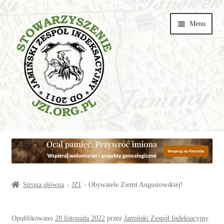
Przejdź
Przejdź
Menu
do
do
nawigacji
treści
Wspieraj
Parafie
Artykuły
Strona główna
JZI
Obywatele Ziemi Augustowskiej!
Galerie
Opublikowano
28 listopada 2022
przez
Jamiński Zespół Indeksacyjny