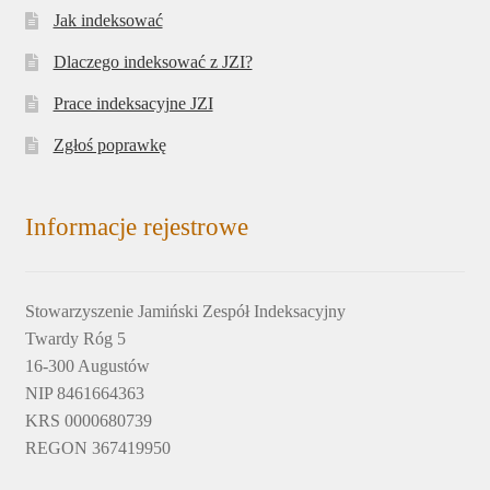
Jak indeksować
Dlaczego indeksować z JZI?
Prace indeksacyjne JZI
Zgłoś poprawkę
Informacje rejestrowe
Stowarzyszenie Jamiński Zespół Indeksacyjny
Twardy Róg 5
16-300 Augustów
NIP 8461664363
KRS 0000680739
REGON 367419950