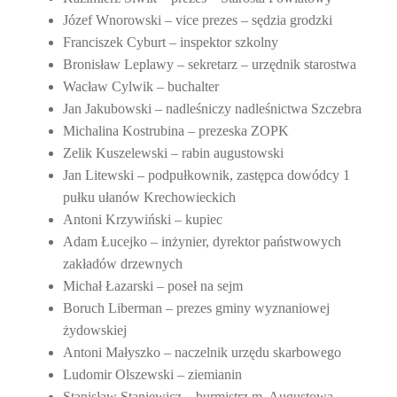
Józef Wnorowski – vice prezes – sędzia grodzki
Franciszek Cyburt – inspektor szkolny
Bronisław Leplawy – sekretarz – urzędnik starostwa
Wacław Cylwik – buchalter
Jan Jakubowski – nadleśniczy nadleśnictwa Szczebra
Michalina Kostrubina – prezeska ZOPK
Zelik Kuszelewski – rabin augustowski
Jan Litewski – podpułkownik, zastępca dowódcy 1
pułku ułanów Krechowieckich
Antoni Krzywiński – kupiec
Adam Łucejko – inżynier, dyrektor państwowych
zakładów drzewnych
Michał Łazarski – poseł na sejm
Boruch Liberman – prezes gminy wyznaniowej
żydowskiej
Antoni Małyszko – naczelnik urzędu skarbowego
Ludomir Olszewski – ziemianin
Stanisław Staniewicz – burmistrz m. Augustowa