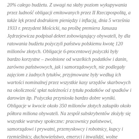
20% całego budżetu. Z uwagi na słaby poziom wykupywania
przez ludność obligacji emitowanych przez II Rzeczpospolitą, a
także lęk przed dodrukiem pieniędzy i inflacją, dnia 5 września
1933 r. prezydent Mościcki, na prośbę premiera Janusza
Jędrzejewicza podpisał dekret zobowiązujący obywateli, by dla
ratowania budżetu pożyczyli państwu polskiemu kwotę 120
milionów złotych. Obligacje 6-procentowej pożyczki były
bardzo korzystne – zwolnione od wszelkich podatków i danin,
zarówno państwowych, jak i samorządowych, nie podlegały
zajęciom z żadnych tytułów, przyjmowane były według ich
wartości nominalnej przez wszystkie kasy urzędów skarbowych
na okoliczność spłat należności z tytułu podatków od spadków i
darowizn itp. Pożyczka przyniosła bardzo dobre wyniki.
Obligacje w kwocie około 350 milionów złotych zakupiło około
półtora miliona obywateli. Na zespół subskrybentów złożyły się
wszystkie warstwy społeczne: pracownicy państwowi,
samorządowi i prywatni, przemysłowcy i robotnicy, kupcy i
rzemieślnicy, duchowieństwo, emeryci i inwalidzi, wolne