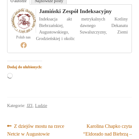
O autorze
Najnowsze posty
Jamiński Zespół Indeksacyjny
Indeksacja akt metrykalnych Kotliny
Biebrzańskiej, dawnego Dekanatu
Augustowskiego, Suwalszczyzny, Ziemi
Polub nas
Grodzieńskiej i okolic
Dodaj do ulubionych:
Wczytywanie…
Kategorie:
JZI
,
Ludzie
Nawigacja
Poprzedni
Następny
Z dziejów mostu na rzece
Karolina Chapko czyta
wpis:
wpis:
Netcie w Augustowie
“Eldorado nad Biebrzą –