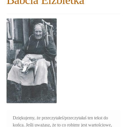
Babcia Elżbietka
Rozwiń
Blogi
menu
potomne
Plan na lata 2020-2021
Rozwiń
O nas
menu
potomne
Rozwiń
Stowarzyszenie
menu
potomne
Rozwiń
Publikacje
menu
potomne
Rozwiń
Sklep
menu
potomne
Rozwiń
Pomoce
menu
potomne
Dziękujemy, że przeczytałeś/przeczytałaś ten tekst do
końca. Jeśli uważasz, że to co robimy jest wartościowe,