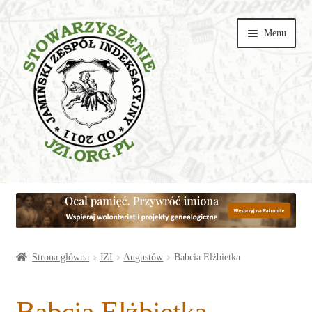
Przejdź
Przejdź
Menu
do
do
nawigacji
treści
Wspieraj
Parafie
Artykuły
Strona główna
JZI
Augustów
Babcia Elżbietka
Galerie