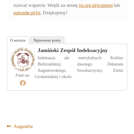
rozważ wsparcie. Wejdź na stronę
jzi.org.pl/wspieraj
lub
patronite.pl/jzi
. Dziękujemy!
O autorze
Najnowsze posty
Jamiński Zespół Indeksacyjny
Indeksacja akt metrykalnych Kotliny
Biebrzańskiej, dawnego Dekanatu
Augustowskiego, Suwalszczyzny, Ziemi
Polub nas
Grodzieńskiej i okolic
Nawigacja
Poprzedni
Augustów
wpis: