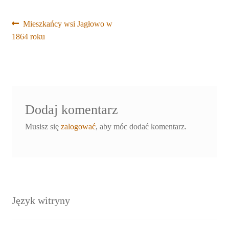
Nawigacja
Poprzedni
Mieszkańcy wsi Jagłowo w
wpis:
1864 roku
wpisu
Dodaj komentarz
Musisz się
zalogować
, aby móc dodać komentarz.
Język witryny