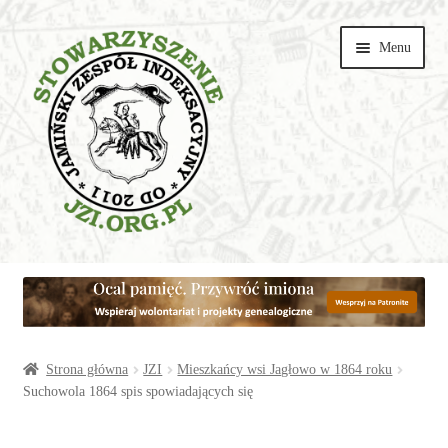
Przejdź
Przejdź
Menu
do
do
nawigacji
treści
Wspieraj
Parafie
Artykuły
Strona główna
JZI
Mieszkańcy wsi Jagłowo w 1864 roku
Suchowola 1864 spis spowiadających się
Galerie