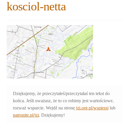
kosciol-netta
Rozwiń
Blogi
menu
potomne
Plan na lata 2020-2021
Rozwiń
O nas
menu
potomne
Rozwiń
Stowarzyszenie
menu
potomne
Rozwiń
Publikacje
menu
potomne
Rozwiń
Sklep
menu
Dziękujemy, że przeczytałeś/przeczytałaś ten tekst do
potomne
Rozwiń
Pomoce
końca. Jeśli uważasz, że to co robimy jest wartościowe,
menu
rozważ wsparcie. Wejdź na stronę
jzi.org.pl/wspieraj
lub
potomne
patronite.pl/jzi
. Dziękujemy!