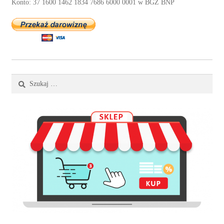
Konto: 37 1600 1462 1834 7686 6000 0001 w BGŻ BNP
Szukaj: