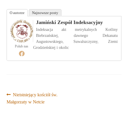
O autorze
Najnowsze posty
Jamiński Zespół Indeksacyjny
Indeksacja akt metrykalnych Kotliny
Biebrzańskiej, dawnego Dekanatu
Augustowskiego, Suwalszczyzny, Ziemi
Polub nas
Grodzieńskiej i okolic
Nawigacja
Poprzedni
Nieistniejący kościół św.
wpis:
Małgorzaty w Netcie
wpisu