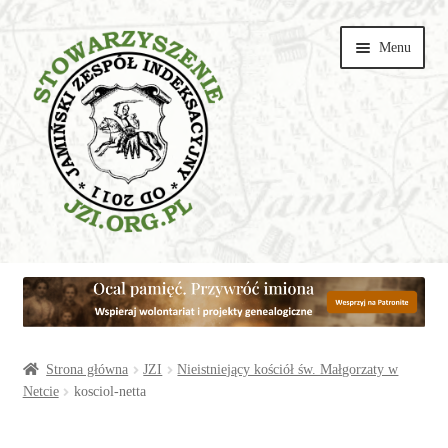
Przejdź
Przejdź
Menu
do
do
nawigacji
treści
Wspieraj
Parafie
Artykuły
Strona główna
JZI
Nieistniejący kościół św. Małgorzaty w
Netcie
kosciol-netta
Galerie