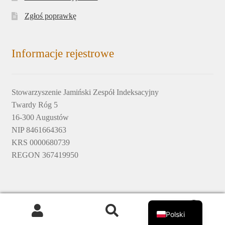
Zgłoś poprawkę
Informacje rejestrowe
Stowarzyszenie Jamiński Zespół Indeksacyjny
Twardy Róg 5
16-300 Augustów
NIP 8461664363
KRS 0000680739
REGON 367419950
English
© 2017-2020 by Jamiński Zespół Indeksacyjny © design by
0
Polski
Krzysztof Zięcina
Szukaj:
Szukaj