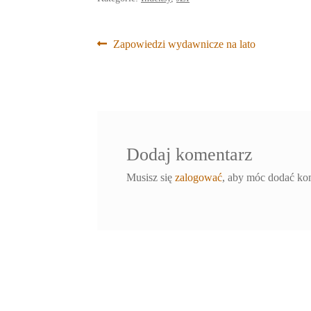
Nawigacja
Poprzedni
Zapowiedzi wydawnicze na lato
wpis:
wpisu
Dodaj komentarz
Musisz się
zalogować
, aby móc dodać ko