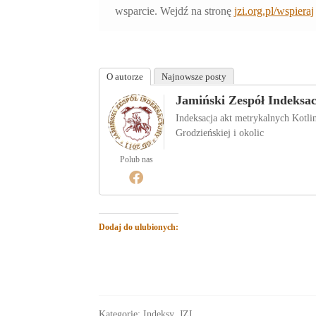
wsparcie. Wejdź na stronę
jzi.org.pl/wspieraj
O autorze
Najnowsze posty
Jamiński Zespół Indeksa
Indeksacja akt metrykalnych Kotl
Grodzieńskiej i okolic
Polub nas
Dodaj do ulubionych:
Kategorie:
Indeksy
,
JZI