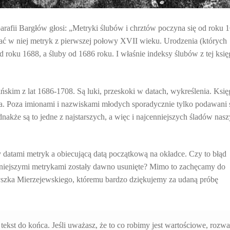
 parafii Bargłów głosi: „Metryki ślubów i chrztów poczyna się od roku 
kać w niej metryk z pierwszej połowy XVII wieku. Urodzenia (których
d roku 1688, a śluby od 1686 roku. I właśnie indeksy ślubów z tej księ
ńskim z lat 1686-1708. Są luki, przeskoki w datach, wykreślenia. Księ
ia. Poza imionami i nazwiskami młodych sporadycznie tylko podawani 
akże są to jedne z najstarszych, a więc i najcenniejszych śladów nas
datami metryk a obiecującą datą początkową na okładce. Czy to błąd
śniejszymi metrykami zostały dawno usunięte? Mimo to zachęcamy do
yszka Mierzejewskiego, któremu bardzo dziękujemy za udaną próbę
!
 tekst do końca. Jeśli uważasz, że to co robimy jest wartościowe, rozw