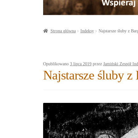
a
o
t
r
o
e
e
k
r
Strona główna
Indeksy
Najstarsze śluby z Ba
Opublikowano
3 lipca 2019
przez
Jamiński Zespół In
Najstarsze śluby z