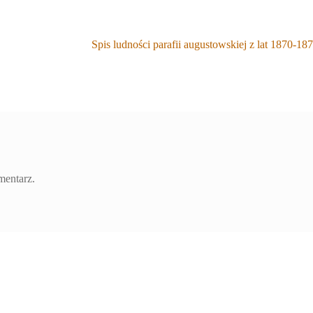
Następny
Spis ludności parafii augustowskiej z lat 1870-18
wpis:
mentarz.