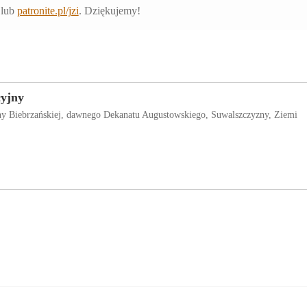
lub
patronite.pl/jzi
. Dziękujemy!
cyjny
iny Biebrzańskiej, dawnego Dekanatu Augustowskiego, Suwalszczyzny, Ziemi