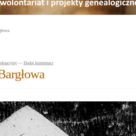
rgłowa
deksacyjny
—
Dodaj komentarz
 Bargłowa