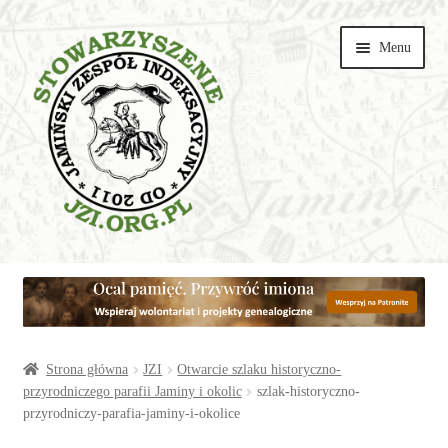
Przejdź
Przejdź
Menu
do
do
nawigacji
treści
Wspieraj
Parafie
Artykuły
Strona główna
JZI
Otwarcie szlaku historyczno-
przyrodniczego parafii Jaminy i okolic
szlak-historyczno-
przyrodniczy-parafia-jaminy-i-okolice
Galerie