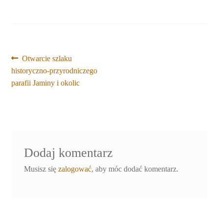
Nawigacja
Poprzedni
Otwarcie szlaku
wpis:
historyczno-przyrodniczego
wpisu
parafii Jaminy i okolic
Dodaj komentarz
Musisz się
zalogować
, aby móc dodać komentarz.