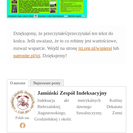
Dziękujemy, że przeczytałeś/przeczytałaś ten tekst do
końca. Jeśli uważasz, że to co robimy jest wartościowe,
rozważ wsparcie. Wejdź na stronę
jzi.org.pl/wspieraj
lub
patronite.pl/jzi
. Dziękujemy!
O autorze
Najnowsze posty
Jamiński Zespół Indeksacyjny
Indeksacja akt metrykalnych Kotliny
Biebrzańskiej, dawnego Dekanatu
Augustowskiego, Suwalszczyzny, Ziemi
Polub nas
Grodzieńskiej i okolic