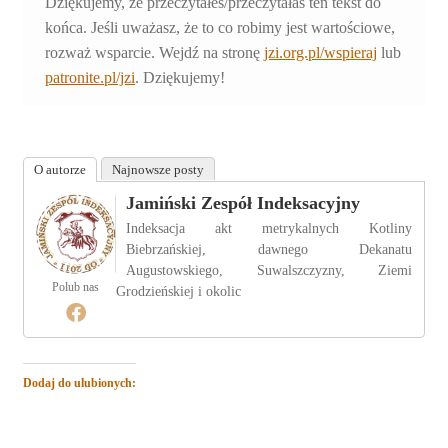
Dziękujemy, że przeczytałeś/przeczytałaś ten tekst do
końca. Jeśli uważasz, że to co robimy jest wartościowe,
rozważ wsparcie. Wejdź na stronę
jzi.org.pl/wspieraj
lub
patronite.pl/jzi
. Dziękujemy!
O autorze
Najnowsze posty
Jamiński Zespół Indeksacyjny
Indeksacja akt metrykalnych Kotliny
Biebrzańskiej, dawnego Dekanatu
Augustowskiego, Suwalszczyzny, Ziemi
Polub nas
Grodzieńskiej i okolic
Dodaj do ulubionych: