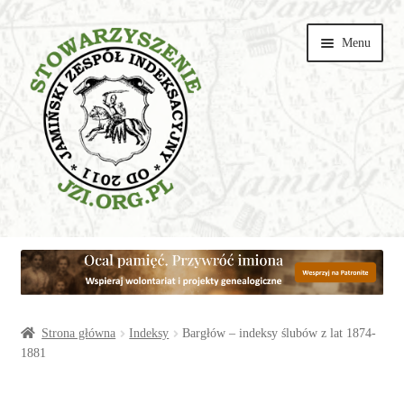
Przejdź
Przejdź
Menu
do
do
nawigacji
treści
Wspieraj
Parafie
Artykuły
Strona główna
Indeksy
Bargłów – indeksy ślubów z lat 1874-
1881
Galerie