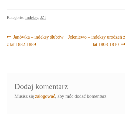
Kategorie:
Indeksy
,
JZI
Nawigacja
Poprzedni
Następny
Janówka – indeksy ślubów
Jeleniewo – indeksy urodzeń z
wpis:
wpis:
z lat 1882-1889
lat 1808-1810
wpisu
Dodaj komentarz
Musisz się
zalogować
, aby móc dodać komentarz.