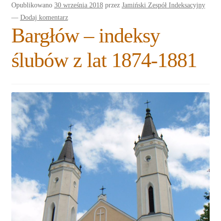
Opublikowano
30 września 2018
przez
Jamiński Zespół Indeksacyjny
Rozwiń
Blogi
—
Dodaj komentarz
menu
Bargłów – indeksy
potomne
Plan na lata 2020-2021
ślubów z lat 1874-1881
Rozwiń
O nas
menu
potomne
Rozwiń
Stowarzyszenie
menu
potomne
Rozwiń
Publikacje
menu
potomne
Rozwiń
Sklep
menu
potomne
Rozwiń
Pomoce
menu
potomne