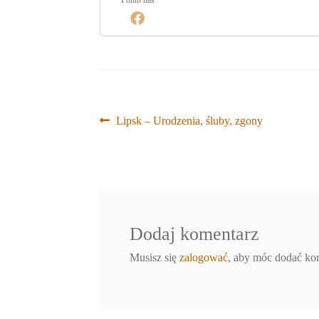
Nawigacja
Poprzedni
Lipsk – Urodzenia, śluby, zgony
wpis:
wpisu
Dodaj komentarz
Musisz się
zalogować
, aby móc dodać ko