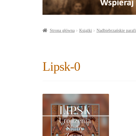
a
o
t
r
o
e
e
k
r
Strona główna
Książki
Nadbiebrzańskie parafi
Lipsk-0