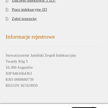
Dlaczego indeksować z JZI?
Prace indeksacyjne JZI
Zgłoś poprawkę
Informacje rejestrowe
Stowarzyszenie Jamiński Zespół Indeksacyjny
Twardy Róg 5
16-300 Augustów
NIP 8461664363
KRS 0000680739
REGON 367419950
English