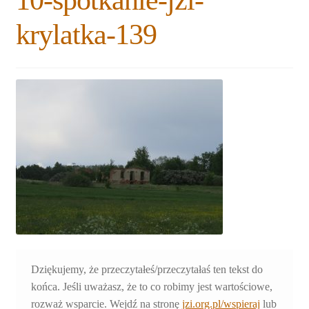
10-spotkanie-jzi-
Rozwiń
Blogi
krylatka-139
menu
potomne
Plan na lata 2020-2021
Rozwiń
O nas
menu
potomne
Rozwiń
Stowarzyszenie
menu
potomne
Rozwiń
Publikacje
menu
potomne
Rozwiń
Sklep
menu
potomne
Rozwiń
Pomoce
menu
potomne
Dziękujemy, że przeczytałeś/przeczytałaś ten tekst do
końca. Jeśli uważasz, że to co robimy jest wartościowe,
rozważ wsparcie. Wejdź na stronę
jzi.org.pl/wspieraj
lub