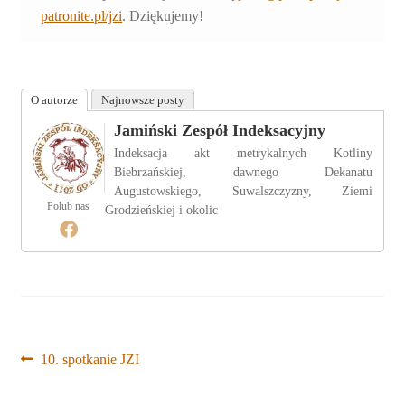
patronite.pl/jzi
. Dziękujemy!
O autorze
Najnowsze posty
Jamiński Zespół Indeksacyjny
Indeksacja akt metrykalnych Kotliny
Biebrzańskiej, dawnego Dekanatu
Augustowskiego, Suwalszczyzny, Ziemi
Polub nas
Grodzieńskiej i okolic
Nawigacja
Poprzedni
10. spotkanie JZI
wpis:
wpisu