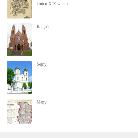
końcu XIX wieku
Rajgród
Sejny
Mapy