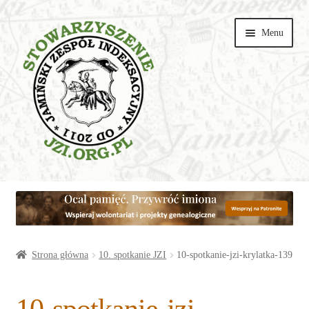
Przejdź
Przejdź
Menu
do
do
nawigacji
treści
Wspieraj
Parafie
Artykuły
Strona główna
10. spotkanie JZI
10-spotkanie-jzi-krylatka-139
Galerie