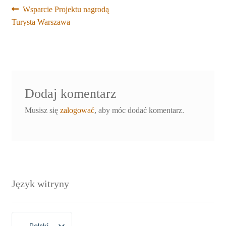
Nawigacja
Poprzedni
Wsparcie Projektu nagrodą
wpis:
Turysta Warszawa
wpisu
Dodaj komentarz
Musisz się
zalogować
, aby móc dodać komentarz.
Język witryny
Polski