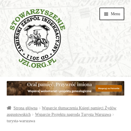
Przejdź
Przejdź
Menu
do
do
nawigacji
treści
Wspieraj
Parafie
Artykuły
Strona główna
Wsparcie tłumaczenia Księgi pamięci Żydów
augustowskich
Wsparcie Projektu nagrodą Turysta Warszawa
turysta-warszawa
Galerie