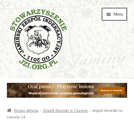
Przejdź
Przejdź
Menu
do
do
nawigacji
treści
Wspieraj
Parafie
Artykuły
Strona główna
Zespół dworski w Cisowie
zespol-dworski-w-
cisowie-14
Galerie