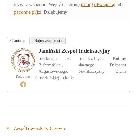
rozważ wsparcie. Wejdź na stronę
jzi.org.pl/wspieraj
lub
patronite.pl/jzi
. Dziękujemy!
O autorze
Najnowsze posty
Jamiński Zespół Indeksacyjny
Indeksacja akt metrykalnych Kotliny
Biebrzańskiej, dawnego Dekanatu
Augustowskiego, Suwalszczyzny, Ziemi
Polub nas
Grodzieńskiej i okolic
Nawigacja
Poprzedni
Zespół dworski w Cisowie
wpis: