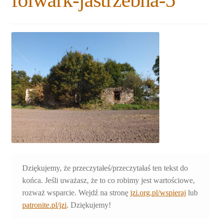
folwark-jastrzebna-5
Rozwiń
Blogi
menu
potomne
Plan na lata 2020-2021
Rozwiń
O nas
menu
potomne
Rozwiń
Stowarzyszenie
menu
potomne
Rozwiń
Publikacje
menu
potomne
Rozwiń
Sklep
menu
potomne
Rozwiń
Dziękujemy, że przeczytałeś/przeczytałaś ten tekst do
Pomoce
menu
końca. Jeśli uważasz, że to co robimy jest wartościowe,
potomne
rozważ wsparcie. Wejdź na stronę
jzi.org.pl/wspieraj
lub
patronite.pl/jzi
. Dziękujemy!