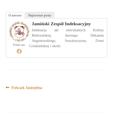
O autorze
Najnowsze posty
Jamiński Zespół Indeksacyjny
Indeksacja akt metrykalnych Kotliny
Biebrzańskiej, dawnego Dekanatu
Augustowskiego, Suwalszczyzny, Ziemi
Polub nas
Grodzieńskiej i okolic
Nawigacja
Poprzedni
Folwark Jastrzębna
wpis:
wpisu