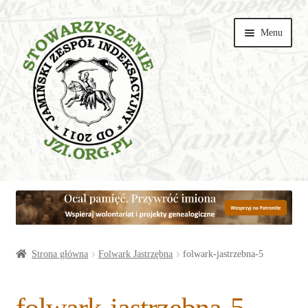
Przejdź
Przejdź
Menu
do
do
nawigacji
treści
Wspieraj
Parafie
Artykuły
Strona główna
Folwark Jastrzębna
folwark-jastrzebna-5
Galerie