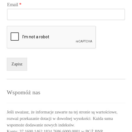
Email
*
Zapisz
Wspomóż nas
Jeśli uważasz, że informacje zawarte na tej stronie są wartościowe,
rozważ przekazanie dotacji w dowolnej wysokości. Każda suma
wspomoże dodawanie nowych indeksów.
Konto: 37 1600 1462 1834 7686 6000 0001 w BGŻ BNP