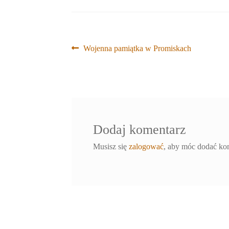
Nawigacja
Poprzedni
Wojenna pamiątka w Promiskach
wpis:
wpisu
Dodaj komentarz
Musisz się
zalogować
, aby móc dodać ko