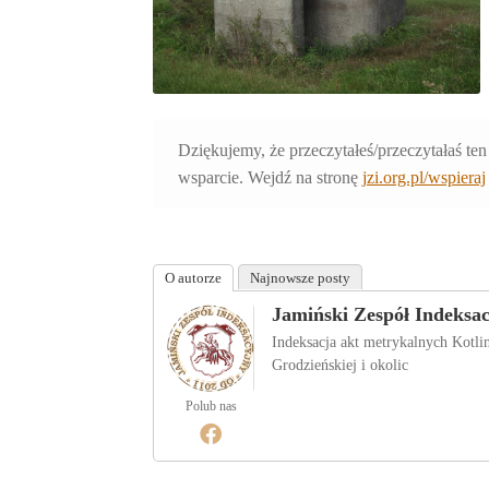
Dziękujemy, że przeczytałeś/przeczytałaś ten
wsparcie. Wejdź na stronę
jzi.org.pl/wspieraj
O autorze
Najnowsze posty
Jamiński Zespół Indeksa
Indeksacja akt metrykalnych Kotl
Grodzieńskiej i okolic
Polub nas