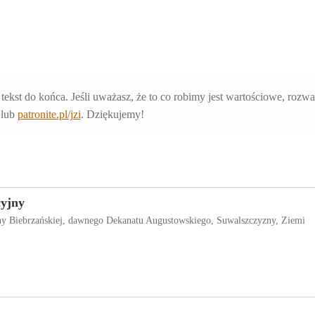
 tekst do końca. Jeśli uważasz, że to co robimy jest wartościowe, rozw
lub
patronite.pl/jzi
. Dziękujemy!
cyjny
iny Biebrzańskiej, dawnego Dekanatu Augustowskiego, Suwalszczyzny, Ziemi