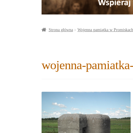
a
o
t
r
o
e
e
k
r
Strona główna
Wojenna pamiątka w Promiskac
wojenna-pamiatka