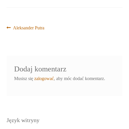
Nawigacja
Poprzedni
Aleksander Putra
wpis:
wpisu
Dodaj komentarz
Musisz się
zalogować
, aby móc dodać komentarz.
Język witryny