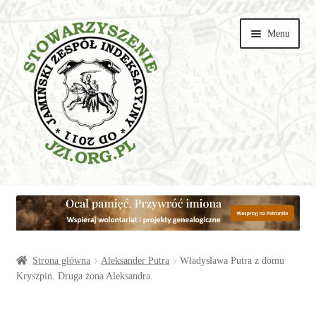
Przejdź
Przejdź
Menu
do
do
nawigacji
treści
Wspieraj
Parafie
Artykuły
Strona główna
Aleksander Putra
Władysława Putra z domu
Kryszpin. Druga żona Aleksandra.
Galerie