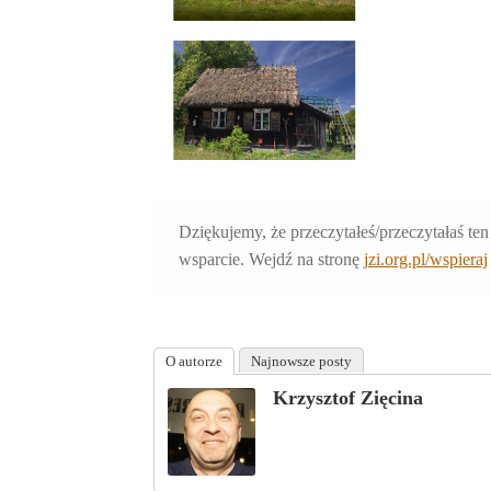
Dziękujemy, że przeczytałeś/przeczytałaś ten
wsparcie. Wejdź na stronę
jzi.org.pl/wspieraj
O autorze
Najnowsze posty
Krzysztof Zięcina