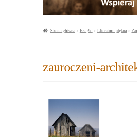
a
o
t
r
o
e
e
k
r
Strona główna
Książki
Literatura piękna
Zau
zauroczeni-archite