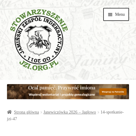
Przejdź
Przejdź
Menu
do
do
nawigacji
treści
Wspieraj
Parafie
Artykuły
Strona główna
Janewiczówka 2026 – Jagłowo
14-spotkanie-
jzi-47
Galerie