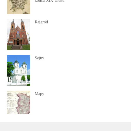
końcu XIX wieku
Rajgród
Sejny
Mapy