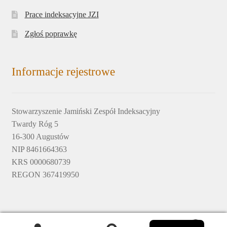
Prace indeksacyjne JZI
Zgłoś poprawkę
Informacje rejestrowe
Stowarzyszenie Jamiński Zespół Indeksacyjny
Twardy Róg 5
16-300 Augustów
NIP 8461664363
KRS 0000680739
REGON 367419950
English
© 2017-2020 by Jamiński Zespół Indeksacyjny © design by
0