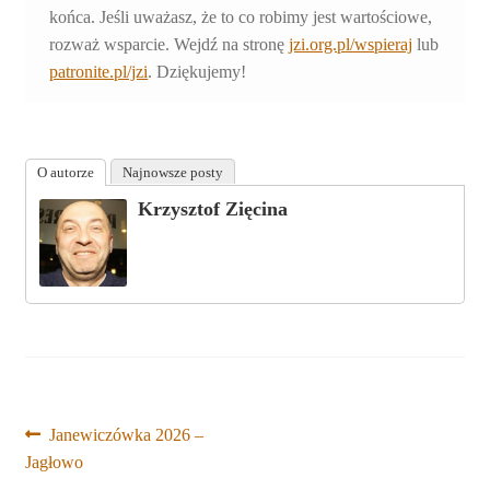
końca. Jeśli uważasz, że to co robimy jest wartościowe,
rozważ wsparcie. Wejdź na stronę
jzi.org.pl/wspieraj
lub
patronite.pl/jzi
. Dziękujemy!
O autorze
Najnowsze posty
Krzysztof Zięcina
Nawigacja
Poprzedni
Janewiczówka 2026 –
wpis:
Jagłowo
wpisu