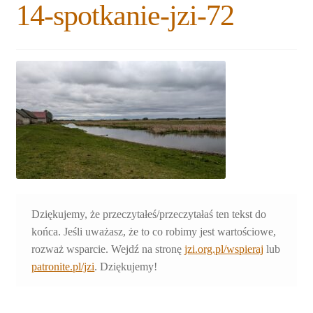
14-spotkanie-jzi-72
Rozwiń
Blogi
menu
potomne
Plan na lata 2020-2021
Rozwiń
O nas
menu
potomne
Rozwiń
Stowarzyszenie
menu
potomne
Rozwiń
Publikacje
menu
potomne
Rozwiń
Sklep
Dziękujemy, że przeczytałeś/przeczytałaś ten tekst do
menu
końca. Jeśli uważasz, że to co robimy jest wartościowe,
potomne
Rozwiń
Pomoce
rozważ wsparcie. Wejdź na stronę
jzi.org.pl/wspieraj
lub
menu
patronite.pl/jzi
. Dziękujemy!
potomne