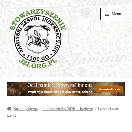
Przejdź
Przejdź
Menu
do
do
nawigacji
treści
Wspieraj
Parafie
Artykuły
Strona główna
Janewiczówka 2026 – Jagłowo
14-spotkanie-
jzi-72
Galerie