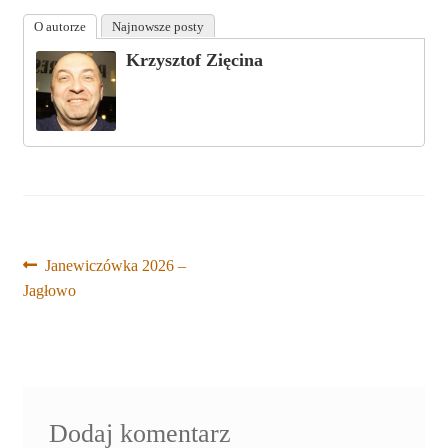
O autorze
Najnowsze posty
Krzysztof Zięcina
Nawigacja
Poprzedni
Janewiczówka 2026 –
wpis:
Jagłowo
wpisu
Dodaj komentarz