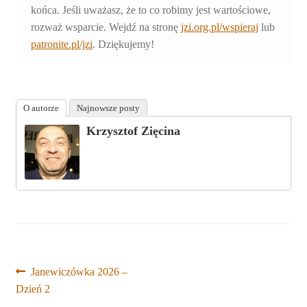
końca. Jeśli uważasz, że to co robimy jest wartościowe,
rozważ wsparcie. Wejdź na stronę
jzi.org.pl/wspieraj
lub
patronite.pl/jzi
. Dziękujemy!
O autorze
Najnowsze posty
Krzysztof Zięcina
Nawigacja
Poprzedni
Janewiczówka 2026 –
wpis:
Dzień 2
wpisu