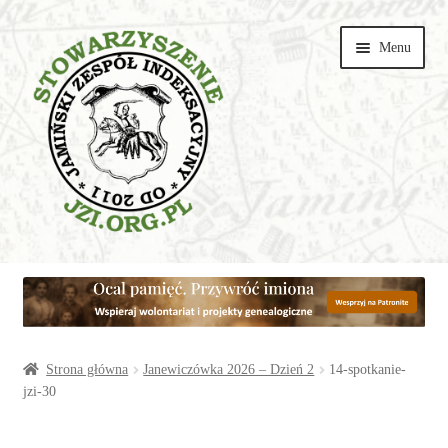
Przejdź
Przejdź
Menu
do
do
nawigacji
treści
Wspieraj
Parafie
Artykuły
Strona główna
Janewiczówka 2026 – Dzień 2
14-spotkanie-
jzi-30
Galerie