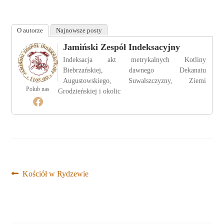
O autorze
Najnowsze posty
Jamiński Zespół Indeksacyjny
Indeksacja akt metrykalnych Kotliny
Biebrzańskiej, dawnego Dekanatu
Augustowskiego, Suwalszczyzny, Ziemi
Polub nas
Grodzieńskiej i okolic
Nawigacja
Poprzedni
Kościół w Rydzewie
wpis:
wpisu