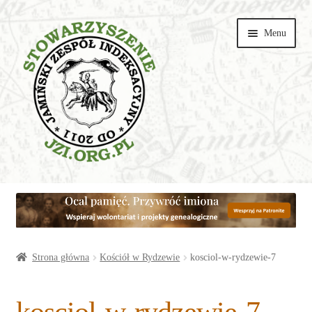
Przejdź
Przejdź
Menu
do
do
nawigacji
treści
Wspieraj
Parafie
Artykuły
Strona główna
Kościół w Rydzewie
kosciol-w-rydzewie-7
Galerie