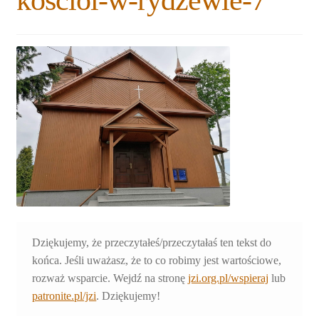
kosciol-w-rydzewie-7
Rozwiń
Blogi
menu
potomne
Plan na lata 2020-2021
Rozwiń
O nas
menu
potomne
Rozwiń
Stowarzyszenie
menu
potomne
Rozwiń
Publikacje
menu
potomne
Rozwiń
Sklep
menu
potomne
Rozwiń
Dziękujemy, że przeczytałeś/przeczytałaś ten tekst do
Pomoce
menu
końca. Jeśli uważasz, że to co robimy jest wartościowe,
potomne
rozważ wsparcie. Wejdź na stronę
jzi.org.pl/wspieraj
lub
patronite.pl/jzi
. Dziękujemy!