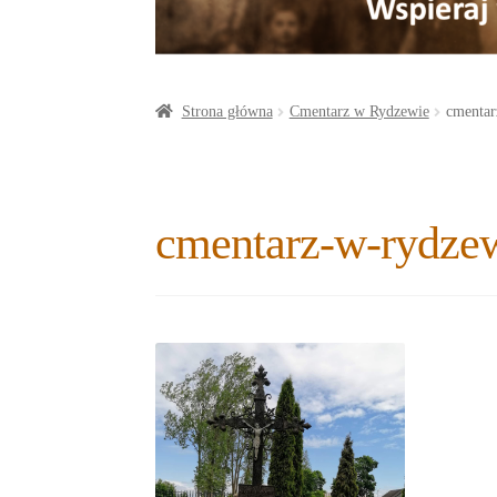
a
o
t
r
o
e
e
k
r
Strona główna
Cmentarz w Rydzewie
cmentar
cmentarz-w-rydze