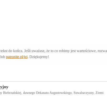
 tekst do końca. Jeśli uważasz, że to co robimy jest wartościowe, rozw
lub
patronite.pl/jzi
. Dziękujemy!
cyjny
iny Biebrzańskiej, dawnego Dekanatu Augustowskiego, Suwalszczyzny, Ziemi