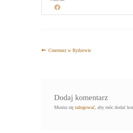
Nawigacja
Poprzedni
Cmentarz w Rydzewie
wpis:
wpisu
Dodaj komentarz
Musisz się
zalogować
, aby móc dodać ko