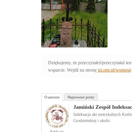
Dziękujemy, że przeczytałeś/przeczytałaś ten
wsparcie. Wejdź na stronę
jzi.org.pl/wspieraj
O autorze
Najnowsze posty
Jamiński Zespół Indeksa
Indeksacja akt metrykalnych Kotl
Grodzieńskiej i okolic
Polub nas