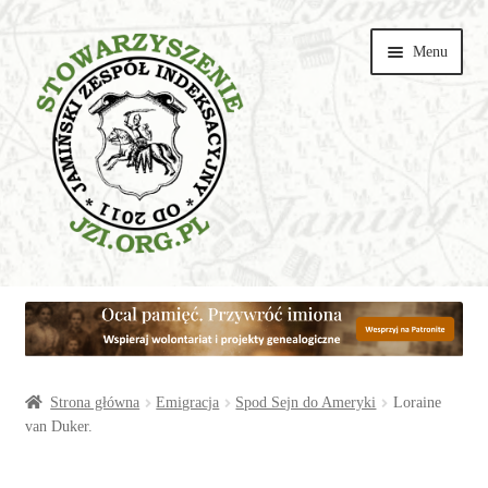
Przejdź
Przejdź
Menu
do
do
nawigacji
treści
Wspieraj
Parafie
Artykuły
Strona główna
Emigracja
Spod Sejn do Ameryki
Loraine
van Duker.
Galerie