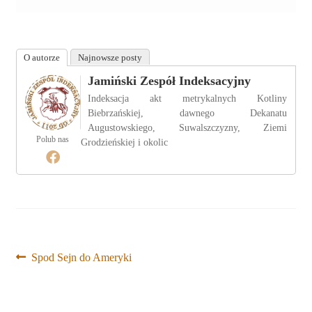
O autorze
Najnowsze posty
Jamiński Zespół Indeksacyjny
Indeksacja akt metrykalnych Kotliny
Biebrzańskiej, dawnego Dekanatu
Augustowskiego, Suwalszczyzny, Ziemi
Polub nas
Grodzieńskiej i okolic
Nawigacja
Poprzedni
Spod Sejn do Ameryki
wpis:
wpisu