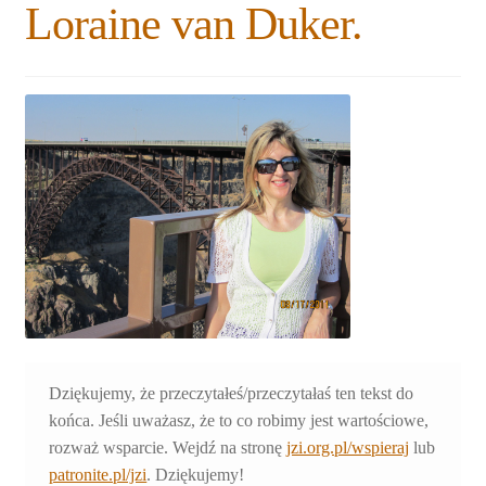
Loraine van Duker.
Rozwiń
Blogi
menu
potomne
Plan na lata 2020-2021
Rozwiń
O nas
menu
potomne
Rozwiń
Stowarzyszenie
menu
potomne
Rozwiń
Publikacje
menu
potomne
Rozwiń
Sklep
menu
potomne
Rozwiń
Pomoce
Dziękujemy, że przeczytałeś/przeczytałaś ten tekst do
menu
końca. Jeśli uważasz, że to co robimy jest wartościowe,
potomne
rozważ wsparcie. Wejdź na stronę
jzi.org.pl/wspieraj
lub
patronite.pl/jzi
. Dziękujemy!