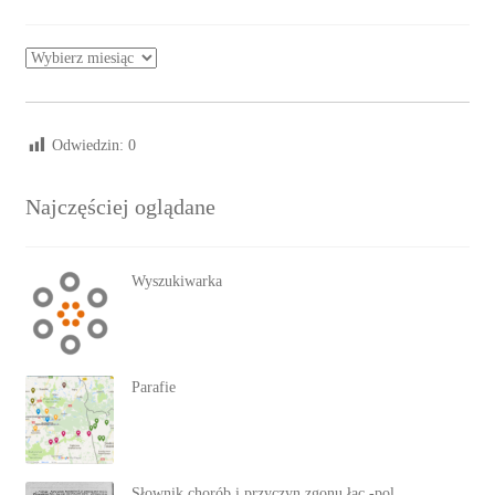
Archiwa
Odwiedzin:
0
Najczęściej oglądane
Wyszukiwarka
Parafie
Słownik chorób i przyczyn zgonu łac.-pol.