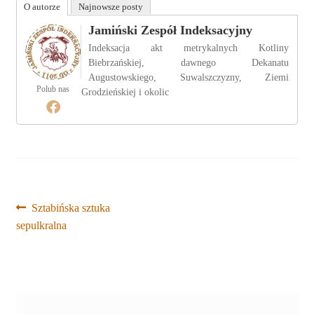
O autorze
Najnowsze posty
Jamiński Zespół Indeksacyjny
Indeksacja akt metrykalnych Kotliny
Biebrzańskiej, dawnego Dekanatu
Augustowskiego, Suwalszczyzny, Ziemi
Polub nas
Grodzieńskiej i okolic
Nawigacja
Poprzedni
Sztabińska sztuka
wpis:
sepulkralna
wpisu