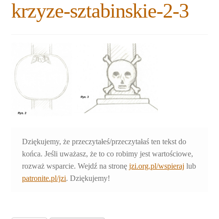
krzyze-sztabinskie-2-3
Rozwiń
Blogi
menu
potomne
Plan na lata 2020-2021
Rozwiń
O nas
menu
potomne
Rozwiń
Stowarzyszenie
menu
potomne
Rozwiń
Publikacje
menu
potomne
Rozwiń
Dziękujemy, że przeczytałeś/przeczytałaś ten tekst do
Sklep
menu
końca. Jeśli uważasz, że to co robimy jest wartościowe,
potomne
Rozwiń
rozważ wsparcie. Wejdź na stronę
jzi.org.pl/wspieraj
lub
Pomoce
menu
patronite.pl/jzi
. Dziękujemy!
potomne