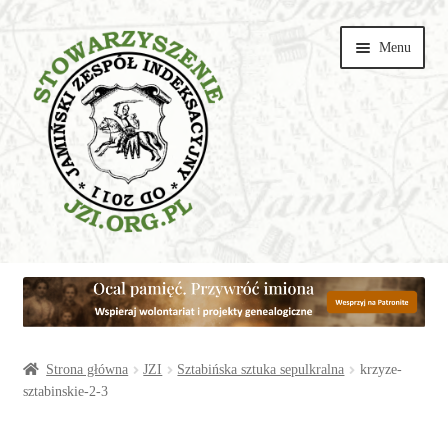
Przejdź
Przejdź
Menu
do
do
nawigacji
treści
Wspieraj
Parafie
Artykuły
Strona główna
JZI
Sztabińska sztuka sepulkralna
krzyze-
sztabinskie-2-3
Galerie