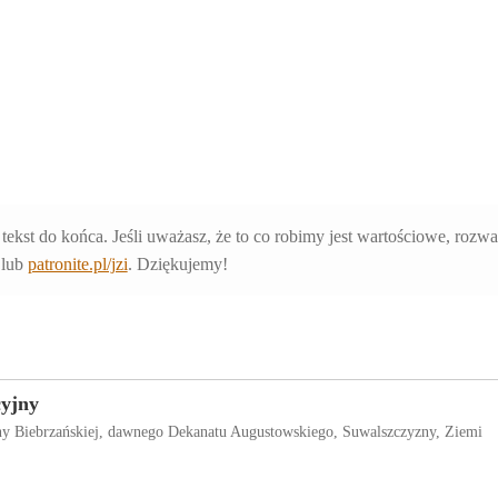
 tekst do końca. Jeśli uważasz, że to co robimy jest wartościowe, rozw
lub
patronite.pl/jzi
. Dziękujemy!
cyjny
iny Biebrzańskiej, dawnego Dekanatu Augustowskiego, Suwalszczyzny, Ziemi