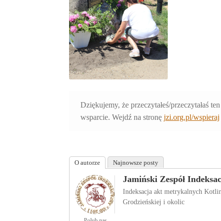
Dziękujemy, że przeczytałeś/przeczytałaś ten
wsparcie. Wejdź na stronę
jzi.org.pl/wspieraj
O autorze
Najnowsze posty
Jamiński Zespół Indeksa
Indeksacja akt metrykalnych Kotl
Grodzieńskiej i okolic
Polub nas