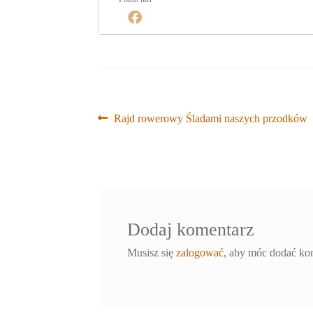
Nawigacja
Poprzedni
Rajd rowerowy Śladami naszych przodków
wpis:
wpisu
Dodaj komentarz
Musisz się
zalogować
, aby móc dodać ko