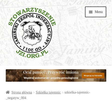
Przejdź
Przejdź
Menu
do
do
nawigacji
treści
Wspieraj
Parafie
Artykuły
Strona główna
Szkiełka tajemnic
szkielka-tajemnic-
_negatyw_004
Galerie