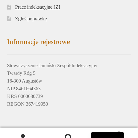
Prace indeksacyjne JZI
Zgłoś poprawkę
Informacje rejestrowe
Stowarzyszenie Jamiński Zespół Indeksacyjny
Twardy Róg 5
16-300 Augustów
NIP 8461664363
KRS 0000680739
REGON 367419950
English
© 2017-2020 by Jamiński Zespół Indeksacyjny © design by
0