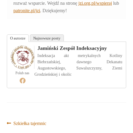
rozważ wsparcie. Wejdź na stronę
jzi.org.pl/wspieraj
lub
patronite.pl/jzi
. Dziękujemy!
O autorze
Najnowsze posty
Jamiński Zespół Indeksacyjny
Indeksacja akt metrykalnych Kotliny
Biebrzańskiej, dawnego Dekanatu
Augustowskiego, Suwalszczyzny, Ziemi
Polub nas
Grodzieńskiej i okolic
Nawigacja
Poprzedni
Szkiełka tajemnic
wpis: