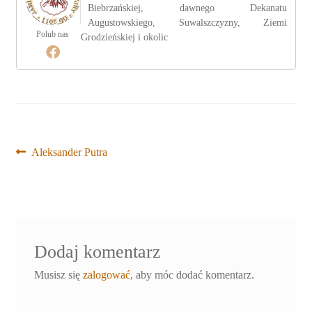
Biebrzańskiej, dawnego Dekanatu
Augustowskiego, Suwalszczyzny, Ziemi
Polub nas
Grodzieńskiej i okolic
Nawigacja
Poprzedni
Aleksander Putra
wpis:
wpisu
Dodaj komentarz
Musisz się
zalogować
, aby móc dodać komentarz.