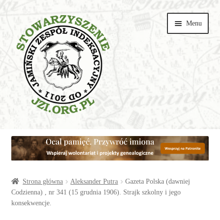
Przejdź
Przejdź
Menu
do
do
nawigacji
treści
Wspieraj
Parafie
Artykuły
Strona główna
Aleksander Putra
Gazeta Polska (dawniej
Codzienna) , nr 341 (15 grudnia 1906). Strajk szkolny i jego
konsekwencje.
Galerie