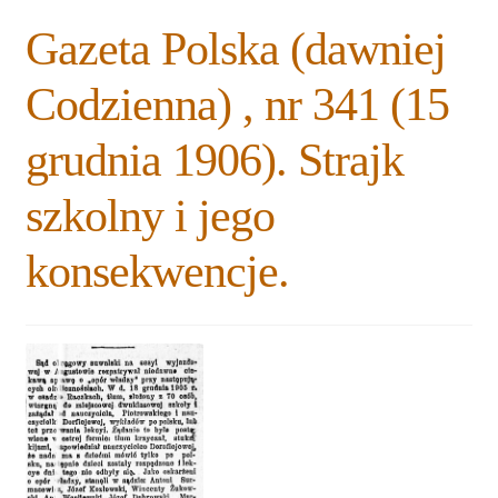
Rozwiń
Blogi
Gazeta Polska (dawniej
menu
potomne
Plan na lata 2020-2021
Codzienna) , nr 341 (15
Rozwiń
grudnia 1906). Strajk
O nas
menu
potomne
szkolny i jego
Rozwiń
Stowarzyszenie
menu
konsekwencje.
potomne
Rozwiń
Publikacje
menu
potomne
Rozwiń
Sklep
menu
potomne
Rozwiń
Pomoce
menu
potomne