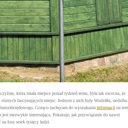
yźnie, która miała miejsce ponad tydzień temu, była tak owocna, że
 różnych fascynujących miejsc. Jednym z nich były Wodziłki, siedziba
ła Staroobrzędowego. Gorąco zachęcam do wyszukania
informacji
na tem
 jest niezwykle interesująca. Pokazuje, jak przywiązanie do nawet
na losy setek tysięcy ludzi.