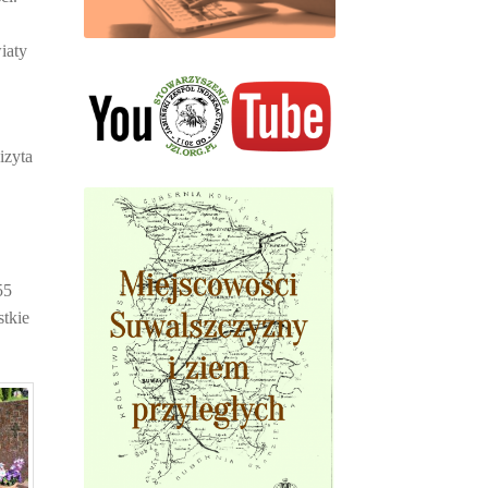
iaty
izyta
z
55
stkie