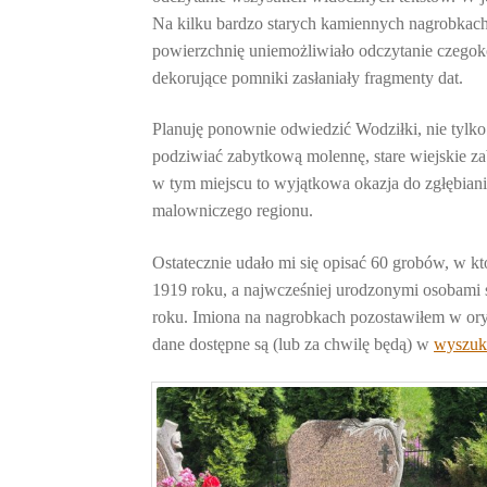
Na kilku bardzo starych kamiennych nagrobkach t
powierzchnię uniemożliwiało odczytanie czegoko
dekorujące pomniki zasłaniały fragmenty dat.
Planuję ponownie odwiedzić Wodziłki, nie tylko
podziwiać zabytkową molennę, stare wiejskie 
w tym miejscu to wyjątkowa okazja do zgłębian
malowniczego regionu.
Ostatecznie udało mi się opisać 60 grobów, w 
1919 roku, a najwcześniej urodzonymi osobami 
roku. Imiona na nagrobkach pozostawiłem w oryg
dane dostępne są (lub za chwilę będą) w
wyszuk