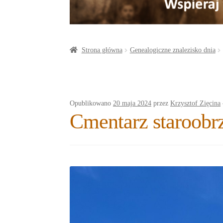
a
o
t
r
o
e
e
k
r
Strona główna
Genealogiczne znalezisko dnia
Opublikowano
20 maja 2024
przez
Krzysztof Zięcina
Cmentarz staroob