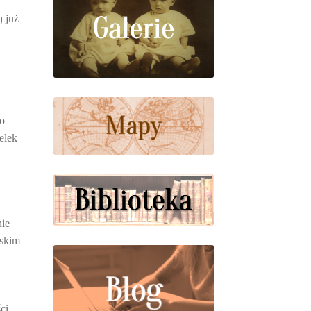
ą już
ło
elek
nie
ńskim
ci.