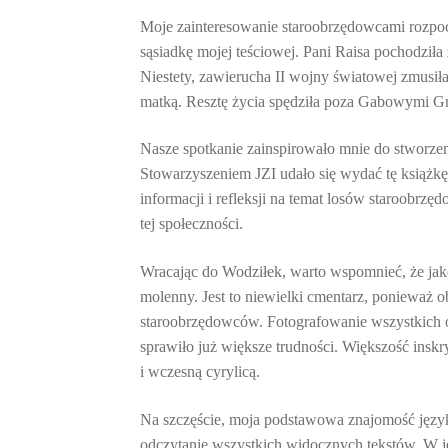
Moje zainteresowanie staroobrzędowcami rozpoczę
sąsiadkę mojej teściowej. Pani Raisa pochodz
Niestety, zawierucha II wojny światowej zmusiła
matką. Resztę życia spędziła poza Gabowymi G
Nasze spotkanie zainspirowało mnie do stworze
Stowarzyszeniem JZI udało się wydać tę książkę
informacji i refleksji na temat losów staroobrz
tej społeczności.
Wracając do Wodziłek, warto wspomnieć, że jako 
molenny. Jest to niewielki cmentarz, ponieważ 
staroobrzędowców. Fotografowanie wszystkich o
sprawiło już większe trudności. Większość insk
i wczesną cyrylicą.
Na szczęście, moja podstawowa znajomość język
odczytanie wszystkich widocznych tekstów. W j