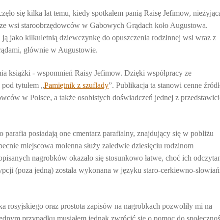
ło się kilka lat temu, kiedy spotkałem panią Raisę Jefimow, nieżyjąc
iła ze wsi staroobrzędowców w Gabowych Grądach koło Augustowa.
 ją jako kilkuletnią dziewczynkę do opuszczenia rodzinnej wsi wraz z
rądami, głównie w Augustowie.
nia książki - wspomnień Raisy Jefimow. Dzięki współpracy ze
 pod tytułem „
Pamiętnik z szuflady
”. Publikacja ta stanowi cenne źród
ędowców w Polsce, a także osobistych doświadczeń jednej z przedstawici
parafia posiadają one cmentarz parafialny, znajdujący się w pobliżu
obecnie miejscowa molenna służy zaledwie dziesięciu rodzinom
pisanych nagrobków okazało się stosunkowo łatwe, choć ich odczyta
rypcji (poza jedną) została wykonana w języku staro-cerkiewno-słowia
a rosyjskiego oraz prostota zapisów na nagrobkach pozwoliły mi na
ednym przypadku musiałem jednak zwrócić się o pomoc do społecznoś