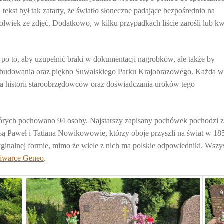
ekst był tak zatarty, że światło słoneczne padające bezpośrednio na
lwiek ze zdjęć. Dodatkowo, w kilku przypadkach liście zarośli lub kw
 po to, aby uzupełnić braki w dokumentacji nagrobków, ale także by
zabudowania oraz piękno Suwalskiego Parku Krajobrazowego. Każda w
ia historii staroobrzędowców oraz doświadczania uroków tego
których pochowano 94 osoby. Najstarszy zapisany pochówek pochodzi 
są Paweł i Tatiana Nowikowowie, którzy oboje przyszli na świat w 18
inalnej formie, mimo że wiele z nich ma polskie odpowiedniki. Wszy
iwarce Geneo
.