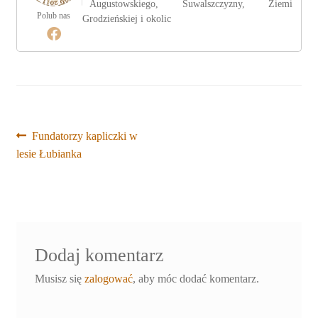
Augustowskiego, Suwalszczyzny, Ziemi
Polub nas
Grodzieńskiej i okolic
Nawigacja
Poprzedni
Fundatorzy kapliczki w
wpis:
lesie Łubianka
wpisu
Dodaj komentarz
Musisz się
zalogować
, aby móc dodać komentarz.