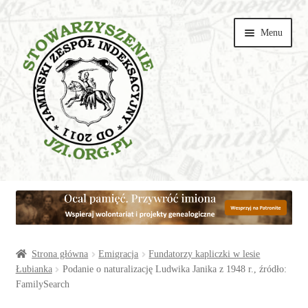
Przejdź
Przejdź
Menu
do
do
nawigacji
treści
Wspieraj
Parafie
Artykuły
Strona główna
Emigracja
Fundatorzy kapliczki w lesie
Łubianka
Podanie o naturalizację Ludwika Janika z 1948 r., źródło:
FamilySearch
Galerie