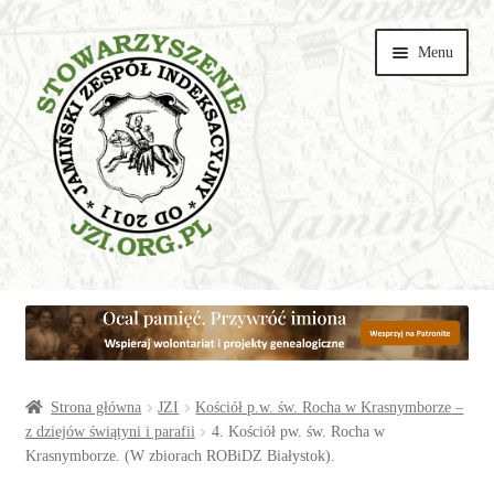
Przejdź
Przejdź
Menu
do
do
nawigacji
treści
Wspieraj
Parafie
Artykuły
Strona główna
JZI
Kościół p.w. św. Rocha w Krasnymborze –
z dziejów świątyni i parafii
4. Kościół pw. św. Rocha w
Krasnymborze. (W zbiorach ROBiDZ Białystok).
Galerie