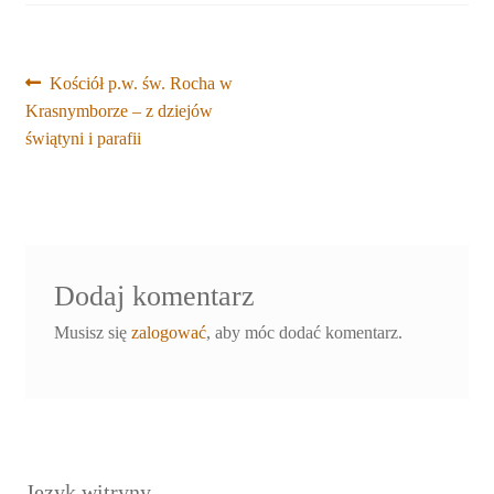
Nawigacja
Poprzedni
Kościół p.w. św. Rocha w
wpis:
Krasnymborze – z dziejów
wpisu
świątyni i parafii
Dodaj komentarz
Musisz się
zalogować
, aby móc dodać komentarz.
Język witryny