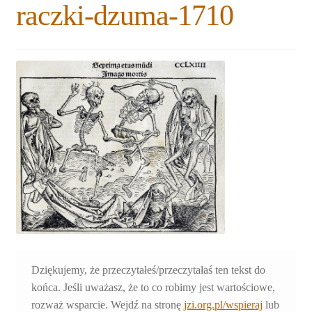
raczki-dzuma-1710
Rozwiń
Blogi
menu
potomne
Plan na lata 2020-2021
Rozwiń
O nas
menu
potomne
Rozwiń
Stowarzyszenie
menu
potomne
Rozwiń
Publikacje
menu
potomne
Rozwiń
Sklep
menu
potomne
Rozwiń
Pomoce
menu
Dziękujemy, że przeczytałeś/przeczytałaś ten tekst do
potomne
końca. Jeśli uważasz, że to co robimy jest wartościowe,
rozważ wsparcie. Wejdź na stronę
jzi.org.pl/wspieraj
lub