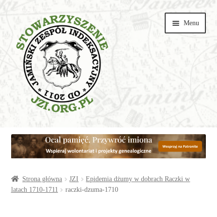
Przejdź
Przejdź
Menu
do
do
nawigacji
treści
Wspieraj
Parafie
Artykuły
Strona główna
JZI
Epidemia dżumy w dobrach Raczki w
latach 1710-1711
raczki-dzuma-1710
Galerie