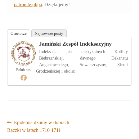
patronite.pl/jzi
. Dziękujemy!
O autorze
Najnowsze posty
Jamiński Zespół Indeksacyjny
Indeksacja akt metrykalnych Kotliny
Biebrzańskiej, dawnego Dekanatu
Augustowskiego, Suwalszczyzny, Ziemi
Polub nas
Grodzieńskiej i okolic
Nawigacja
Poprzedni
Epidemia dżumy w dobrach
wpis:
Raczki w latach 1710-1711
wpisu