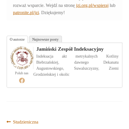
rozważ wsparcie. Wejdź na stronę
jzi.org.pl/wspieraj
lub
patronite.pl/jzi
. Dziękujemy!
O autorze
Najnowsze posty
Jamiński Zespół Indeksacyjny
Indeksacja akt metrykalnych Kotliny
Biebrzańskiej, dawnego Dekanatu
Augustowskiego, Suwalszczyzny, Ziemi
Polub nas
Grodzieńskiej i okolic
Nawigacja
Poprzedni
Studzieniczna
wpis: