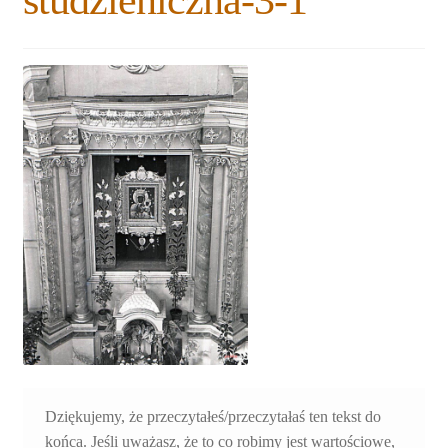
studzieniczna-3-1
Rozwiń
Blogi
menu
potomne
Plan na lata 2020-2021
Rozwiń
O nas
menu
potomne
Rozwiń
Stowarzyszenie
menu
potomne
Rozwiń
Publikacje
menu
potomne
Rozwiń
Sklep
menu
potomne
Rozwiń
Pomoce
menu
potomne
Dziękujemy, że przeczytałeś/przeczytałaś ten tekst do
końca. Jeśli uważasz, że to co robimy jest wartościowe,