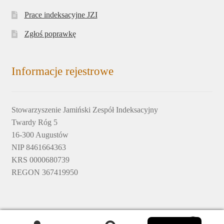
Prace indeksacyjne JZI
Zgłoś poprawkę
Informacje rejestrowe
Stowarzyszenie Jamiński Zespół Indeksacyjny
Twardy Róg 5
16-300 Augustów
NIP 8461664363
KRS 0000680739
REGON 367419950
English
© 2017-2020 by Jamiński Zespół Indeksacyjny © design by
0