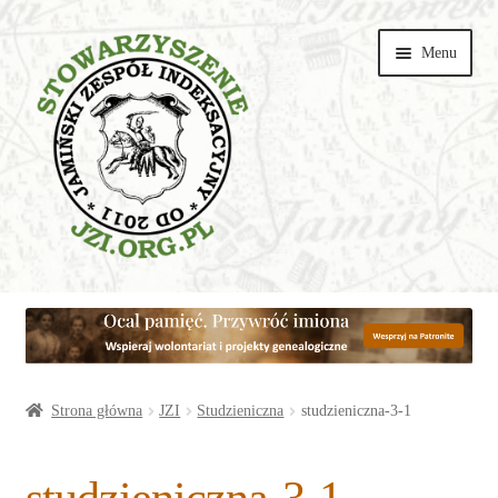
Przejdź
Przejdź
Menu
do
do
nawigacji
treści
Wspieraj
Parafie
Artykuły
Strona główna
JZI
Studzieniczna
studzieniczna-3-1
Galerie