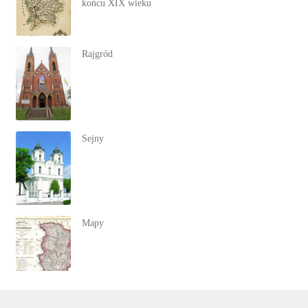
końcu XIX wieku
Rajgród
Sejny
Mapy