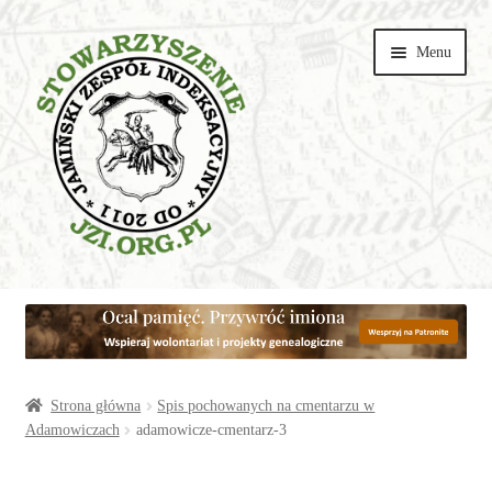
Przejdź
Przejdź
Menu
do
do
nawigacji
treści
Wspieraj
Parafie
Artykuły
Strona główna
Spis pochowanych na cmentarzu w
Adamowiczach
adamowicze-cmentarz-3
Galerie