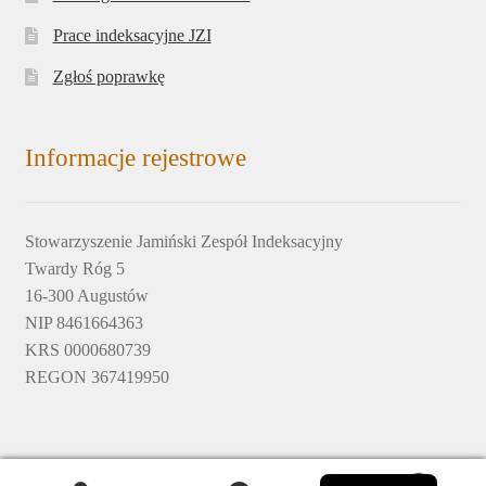
Prace indeksacyjne JZI
Zgłoś poprawkę
Informacje rejestrowe
Stowarzyszenie Jamiński Zespół Indeksacyjny
Twardy Róg 5
16-300 Augustów
NIP 8461664363
KRS 0000680739
REGON 367419950
English
© 2017-2020 by Jamiński Zespół Indeksacyjny © design by
0