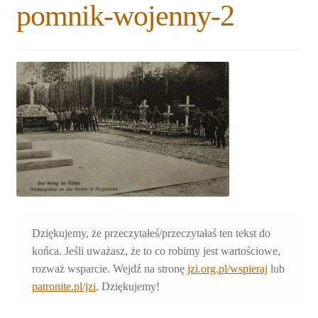
pomnik-wojenny-2
Rozwiń
Blogi
menu
potomne
Plan na lata 2020-2021
Rozwiń
O nas
menu
potomne
Rozwiń
Stowarzyszenie
menu
potomne
Rozwiń
Publikacje
menu
potomne
Rozwiń
Sklep
menu
Dziękujemy, że przeczytałeś/przeczytałaś ten tekst do
potomne
Rozwiń
Pomoce
końca. Jeśli uważasz, że to co robimy jest wartościowe,
menu
rozważ wsparcie. Wejdź na stronę
jzi.org.pl/wspieraj
lub
potomne
patronite.pl/jzi
. Dziękujemy!