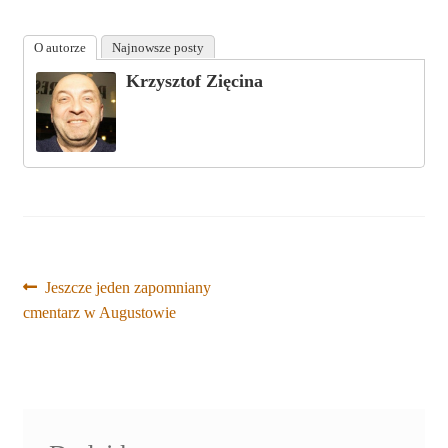
O autorze
Najnowsze posty
Krzysztof Zięcina
Nawigacja
Poprzedni
Jeszcze jeden zapomniany
wpis:
cmentarz w Augustowie
wpisu