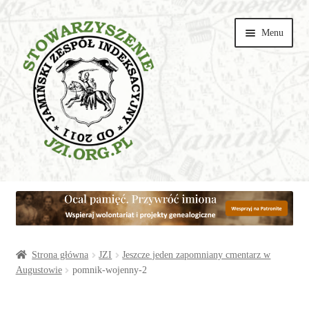
Przejdź
Przejdź
Menu
do
do
nawigacji
treści
Wspieraj
Parafie
Artykuły
Strona główna
JZI
Jeszcze jeden zapomniany cmentarz w
Augustowie
pomnik-wojenny-2
Galerie