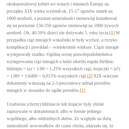
okołoporodowej kobiet we wsiach i miastach Europy na
początku XIX wieku wynosił ok. 15-17 zgonów matek na
1000 urodzeń, a poziom umieralności niemowląt kształtował
się na poziomie 150-350 zgonów niemowląt na 1000 żywych
urodzeń. Ok. 40-50% dzieci nie dożywało 5. roku życia.
[1]
W
przypadku ciąż mnogich wskaźniki te były wyższe, a ryzyko
komplikacji i powikłań – wielokrotnie większe. Ciąże mnogie
występowały rzadko. Ogólną ocenę prawdopodobieństwa
występowania ciąż mnogich u ludzi określa reguła Hellina:
bliźnięta = (a) = 1:80 = 1,25% wszystkich ciąż, trojaczki = (a²)
= 1:80² = 1:6400 = 0,015% wszystkich ciąż.
[2]
XIX-wieczne
dokumenty wskazują na 2-3-procentowy udział porodów
mnogich w stosunku do ogółu porodów.
[1]
Urodzenia (chrzty) bliźniacze lub trojacze były różnie
zapisywane w dokumentach: albo w formie jednego
wspólnego, albo oddzielnych aktów. Ze względu na dużą
umieralność noworodków do czasu chrztu, zdarzało się, że