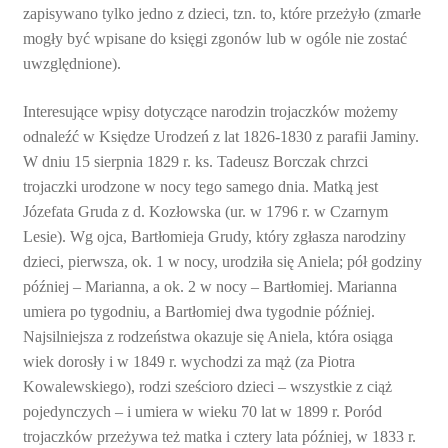
zapisywano tylko jedno z dzieci, tzn. to, które przeżyło (zmarłe
mogły być wpisane do księgi zgonów lub w ogóle nie zostać
uwzględnione).
Interesujące wpisy dotyczące narodzin trojaczków możemy
odnaleźć w Księdze Urodzeń z lat 1826-1830 z parafii Jaminy.
W dniu 15 sierpnia 1829 r. ks. Tadeusz Borczak chrzci
trojaczki urodzone w nocy tego samego dnia. Matką jest
Józefata Gruda z d. Kozłowska (ur. w 1796 r. w Czarnym
Lesie). Wg ojca, Bartłomieja Grudy, który zgłasza narodziny
dzieci, pierwsza, ok. 1 w nocy, urodziła się Aniela; pół godziny
później – Marianna, a ok. 2 w nocy – Bartłomiej. Marianna
umiera po tygodniu, a Bartłomiej dwa tygodnie później.
Najsilniejsza z rodzeństwa okazuje się Aniela, która osiąga
wiek dorosły i w 1849 r. wychodzi za mąż (za Piotra
Kowalewskiego), rodzi sześcioro dzieci – wszystkie z ciąż
pojedynczych – i umiera w wieku 70 lat w 1899 r. Poród
trojaczków przeżywa też matka i cztery lata później, w 1833 r.