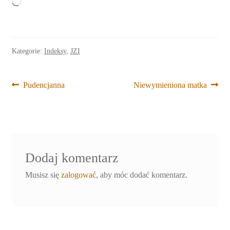
Wczytywanie…
Kategorie:
Indeksy
,
JZI
Nawigacja
Poprzedni
Następny
Pudencjanna
Niewymieniona matka
wpis:
wpis:
wpisu
Dodaj komentarz
Musisz się
zalogować
, aby móc dodać komentarz.