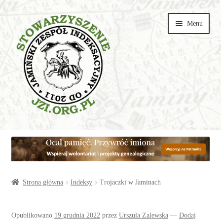
Przejdź
Przejdź
Menu
do
do
nawigacji
treści
Wspieraj
Parafie
Artykuły
Strona główna
Indeksy
Trojaczki w Jaminach
Galerie
Opublikowano
19 grudnia 2022
przez
Urszula Zalewska
—
Dodaj