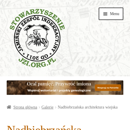
Przejdź
Przejdź
Menu
do
do
nawigacji
treści
Wspieraj
Parafie
Artykuły
Strona główna
Galerie
Nadbiebrzańska architektura wiejska
Galerie