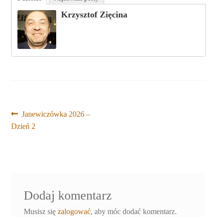
Krzysztof Zięcina
Nawigacja
Poprzedni
Janewiczówka 2026 –
wpis:
Dzień 2
wpisu
Dodaj komentarz
Musisz się
zalogować
, aby móc dodać komentarz.