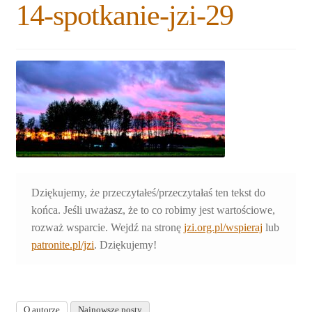
14-spotkanie-jzi-29
Rozwiń
Blogi
menu
potomne
Plan na lata 2020-2021
Rozwiń
O nas
menu
potomne
Rozwiń
Stowarzyszenie
menu
potomne
Rozwiń
Publikacje
menu
Dziękujemy, że przeczytałeś/przeczytałaś ten tekst do
potomne
Rozwiń
Sklep
końca. Jeśli uważasz, że to co robimy jest wartościowe,
menu
rozważ wsparcie. Wejdź na stronę
jzi.org.pl/wspieraj
lub
potomne
Rozwiń
Pomoce
patronite.pl/jzi
. Dziękujemy!
menu
potomne
O autorze
Najnowsze posty