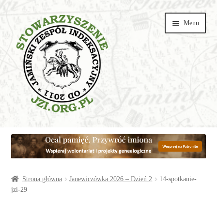
Przejdź
Przejdź
Menu
do
do
nawigacji
treści
Wspieraj
Parafie
Artykuły
Strona główna
Janewiczówka 2026 – Dzień 2
14-spotkanie-
jzi-29
Galerie