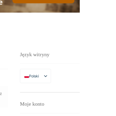
Język witryny
Polski
English
aż
Moje konto