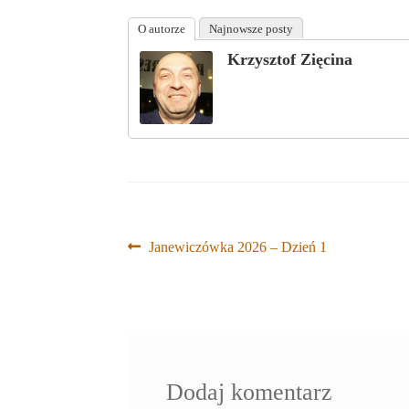
O autorze
Najnowsze posty
Krzysztof Zięcina
Nawigacja
Poprzedni
Janewiczówka 2026 – Dzień 1
wpis:
wpisu
Dodaj komentarz