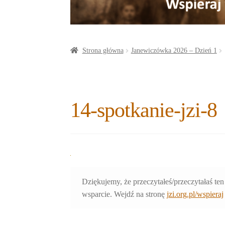
a
o
t
r
o
e
e
k
r
Strona główna
Janewiczówka 2026 – Dzień 1
14-spotkanie-jzi-8
Dziękujemy, że przeczytałeś/przeczytałaś ten
wsparcie. Wejdź na stronę
jzi.org.pl/wspieraj