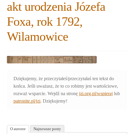
akt urodzenia Józefa
Rozwiń
Blogi
menu
Foxa, rok 1792,
potomne
Plan na lata 2020-2021
Wilamowice
Rozwiń
O nas
menu
potomne
Rozwiń
Stowarzyszenie
menu
potomne
Rozwiń
Publikacje
menu
Dziękujemy, że przeczytałeś/przeczytałaś ten tekst do
potomne
Rozwiń
końca. Jeśli uważasz, że to co robimy jest wartościowe,
Sklep
menu
rozważ wsparcie. Wejdź na stronę
jzi.org.pl/wspieraj
lub
potomne
patronite.pl/jzi
. Dziękujemy!
Rozwiń
Pomoce
menu
potomne
O autorze
Najnowsze posty