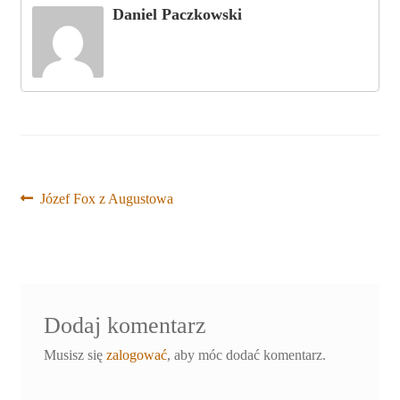
Daniel Paczkowski
Nawigacja
Poprzedni
Józef Fox z Augustowa
wpis:
wpisu
Dodaj komentarz
Musisz się
zalogować
, aby móc dodać komentarz.