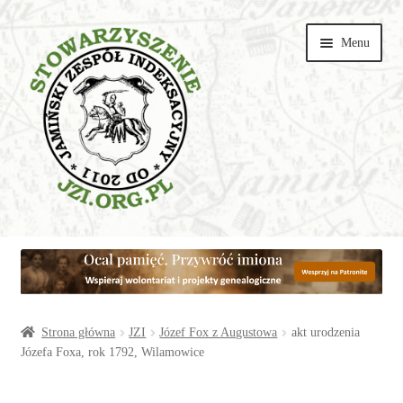
Przejdź
Przejdź
Menu
do
do
nawigacji
treści
Wspieraj
Parafie
Artykuły
Strona główna
JZI
Józef Fox z Augustowa
akt urodzenia
Józefa Foxa, rok 1792, Wilamowice
Galerie